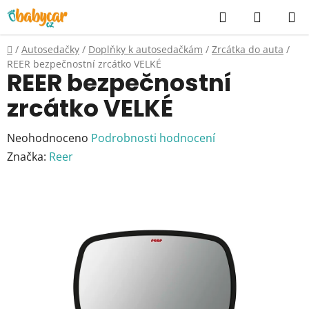
Přejít
Hledat
NÁKUP
na
KOŠÍK
obsah
Domů
/
Autosedačky
/
Doplňky k autosedačkám
/
Zrcátka do auta
/
REER bezpečnostní zrcátko VELKÉ
REER bezpečnostní
zrcátko VELKÉ
Průměrné
Neohodnoceno
Podrobnosti hodnocení
hodnocení
Značka:
Reer
produktu
je
0,0
z
5
hvězdiček.