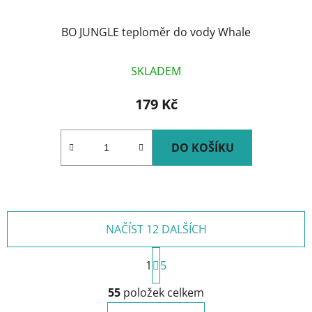
BO JUNGLE teploměr do vody Whale
SKLADEM
179 Kč
DO KOŠÍKU
NAČÍST 12 DALŠÍCH
S
1
t
5
r
O
á
55
položek celkem
v
n