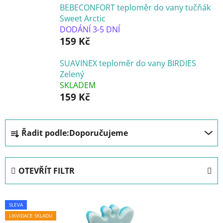
BEBECONFORT teploměr do vany tučňák
Sweet Arctic
DODÁNÍ 3-5 DNÍ
159 Kč
SUAVINEX teploměr do vany BIRDIES
Zelený
SKLADEM
159 Kč
Ř
Řadit podle:
Doporučujeme
a
z
e
OTEVŘÍT FILTR
n
í
V
p
SLEVA
ý
r
LIKVIDACE SKLADU