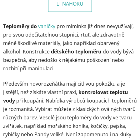
l
k
NAHORU
á
o
d
v
a
á
Teploměry do
vaničky
pro miminka již dnes nevyužívají,
c
n
í
í
pro svou odečitatelnou stupnici, rtuť, ale zdravotně
p
méně škodlivé materiály, jako například obarvený
r
alkohol. Konstrukce
dětského teploměru
do vody bývá
v
bezpečná, aby nedošlo k nějakému poškození nebo
k
y
rozbití při manipulaci.
v
ý
Především novorozeňátka mají citlivou pokožku a je
p
jistější, než získáte vlastní praxi,
kontrolovat teplotu
i
vody
při koupání. Nabídka výrobců koupacích teploměrů
s
je rozmanitá. Vybírat můžete z klasických oválných tvarů
u
různých barev. Veselé jsou teploměry do vody ve tvaru
zvířátek, například mořského koníka, kočičky, pejska,
rybičky nebo Pandy veliké. Není zapomenuto i na kluky