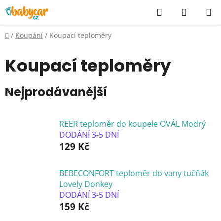
Přejít
Hledat
NÁKUP
na
KOŠÍK
obsah
Domů
/
Koupání
/
Koupací teploměry
Koupací teploměry
Nejprodávanější
REER teploměr do koupele OVÁL Modrý
DODÁNÍ 3-5 DNÍ
129 Kč
BEBECONFORT teploměr do vany tučňák
Lovely Donkey
DODÁNÍ 3-5 DNÍ
159 Kč