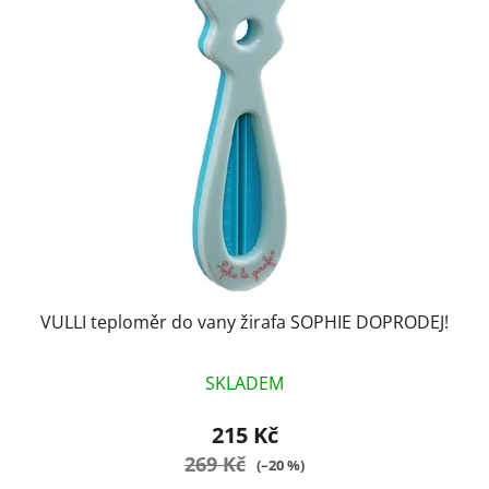
p
o
i
d
s
u
p
k
r
t
o
ů
d
u
k
t
ů
VULLI teploměr do vany žirafa SOPHIE DOPRODEJ!
SKLADEM
215 Kč
269 Kč
(–20 %)