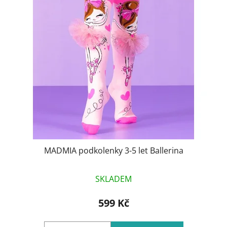
p
o
i
d
s
u
p
k
r
t
o
ů
d
u
k
t
ů
MADMIA podkolenky 3-5 let Ballerina
SKLADEM
599 Kč