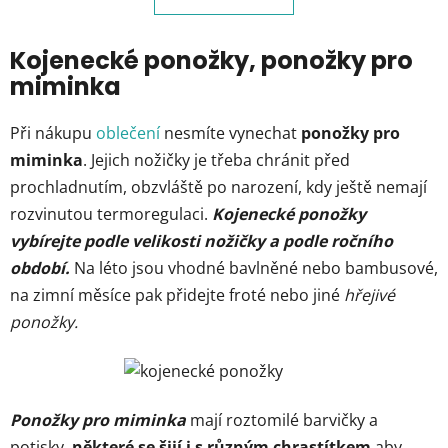
o
d
v
a
á
Kojenecké ponožky, ponožky pro
c
n
miminka
í
í
p
r
Při nákupu
oblečení
nesmíte vynechat
ponožky pro
v
miminka
. Jejich nožičky je třeba chránit před
k
prochladnutím, obzvláště po narození, kdy ještě nemají
y
rozvinutou termoregulaci.
Kojenecké ponožky
v
ý
vybírejte podle velikosti nožičky a podle ročního
p
období.
Na léto jsou vhodné bavlněné nebo bambusové,
i
na zimní měsíce pak přidejte froté nebo jiné
hřejivé
s
ponožky.
u
Ponožky pro miminka
mají roztomilé barvičky a
potisky,
některé se šijí i s různým chrastítkem
aby