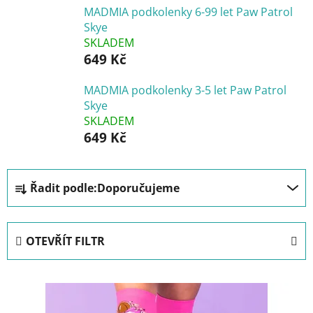
MADMIA podkolenky 6-99 let Paw Patrol
Skye
SKLADEM
649 Kč
MADMIA podkolenky 3-5 let Paw Patrol
Skye
SKLADEM
649 Kč
Ř
Řadit podle:
Doporučujeme
a
z
e
OTEVŘÍT FILTR
n
í
V
p
ý
r