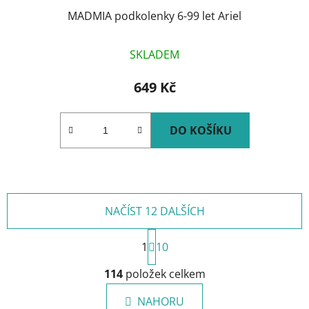
MADMIA podkolenky 6-99 let Ariel
SKLADEM
649 Kč
DO KOŠÍKU
NAČÍST 12 DALŠÍCH
S
1
t
10
r
O
á
114
položek celkem
v
n
l
k
NAHORU
á