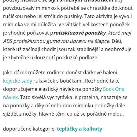
povzbuzovaly miminko k potřebě se chrastítka dotknout
ručičkou nebo jej strčit do pusinky. Tato aktivita je vývoji
miminka velmi důležitá. Ve větších velikostech ponožek
je vhodné pořizovat p
rotiskluzové ponožky
,
které mají
ABS protiskluznou gumovou úpravu na šlapce.
Děti,
které už začínají chodit jsou tak stabilnější a neohrožuje
je zbytečné uklouznutí po kluzké podlaze.
Jako dárek můžete rodince donést dárkové balení
kojecké sady
rukaviček s botičkami. Rozhodně také
doporučujeme elastický návlek na ponožky
Sock Ons
návlek
. Tato skvělá vychytávka je pratelná, nasazuje se
na ponožky a díky ní nebudou miminku ponožky dále
sjíždět z nožky, hlavně těm, co už se pořádně melou.
doporučené kategorie:
tepláčky a kalhoty