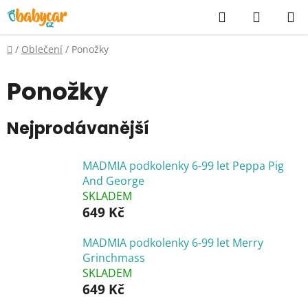
Přejít
Hledat
NÁKUP
na
KOŠÍK
obsah
Domů
/
Oblečení
/
Ponožky
Ponožky
Nejprodávanější
MADMIA podkolenky 6-99 let Peppa Pig
And George
SKLADEM
649 Kč
MADMIA podkolenky 6-99 let Merry
Grinchmass
SKLADEM
649 Kč