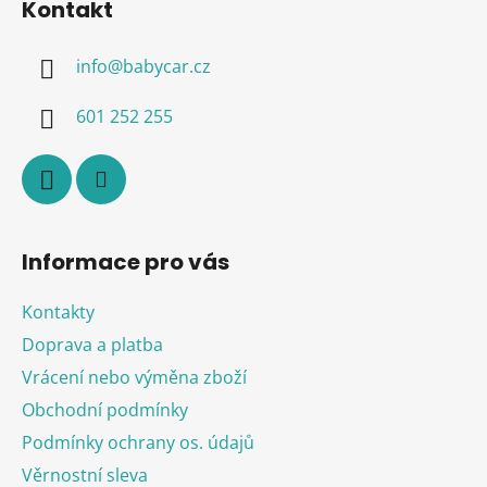
Kontakt
p
a
info
@
babycar.cz
t
í
601 252 255
Informace pro vás
Kontakty
Doprava a platba
Vrácení nebo výměna zboží
Obchodní podmínky
Podmínky ochrany os. údajů
Věrnostní sleva