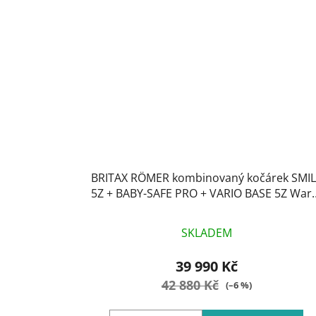
BRITAX RÖMER kombinovaný kočárek SMI
5Z + BABY-SAFE PRO + VARIO BASE 5Z Wa
Caramel Lux
SKLADEM
39 990 Kč
42 880 Kč
(–6 %)