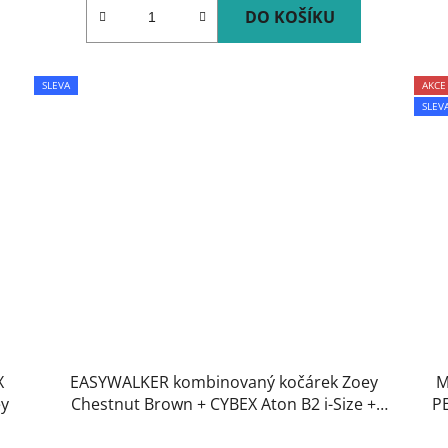
DO KOŠÍKU
SLEVA
AKCE
SLEV
X
EASYWALKER kombinovaný kočárek Zoey
M
ey
Chestnut Brown + CYBEX Aton B2 i-Size +
PE
základna