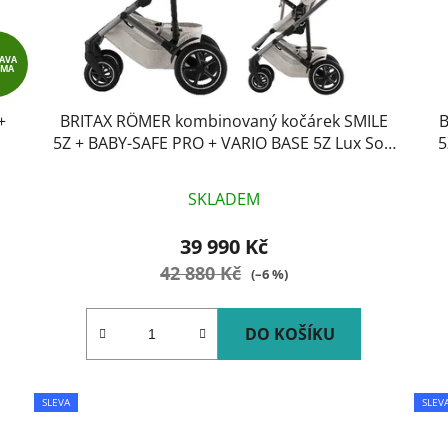
AVA
RMA
+
BRITAX RÖMER kombinovaný kočárek SMILE
B
5Z + BABY-SAFE PRO + VARIO BASE 5Z Lux Soft
5
Taupe
SKLADEM
39 990 Kč
42 880 Kč
(–6 %)
DO KOŠÍKU
SLEVA
SLEV