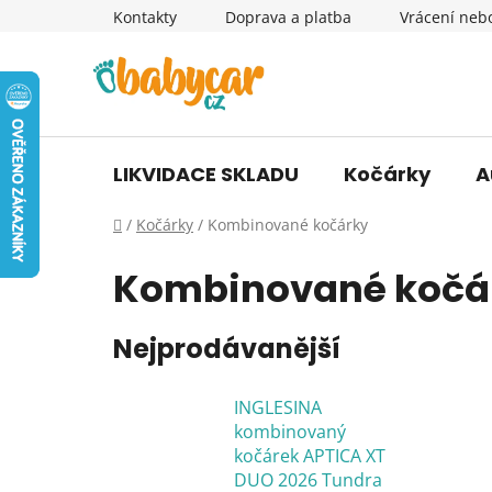
Přejít
Kontakty
Doprava a platba
Vrácení neb
na
obsah
LIKVIDACE SKLADU
Kočárky
A
Domů
/
Kočárky
/
Kombinované kočárky
Kombinované kočá
Nejprodávanější
INGLESINA
kombinovaný
kočárek APTICA XT
DUO 2026 Tundra