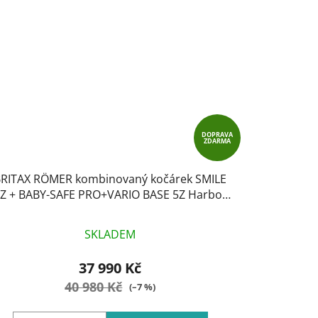
DOPRAVA
ZDARMA
RITAX RÖMER kombinovaný kočárek SMILE
Z + BABY-SAFE PRO+VARIO BASE 5Z Harbor
Blue Style
SKLADEM
37 990 Kč
40 980 Kč
(–7 %)