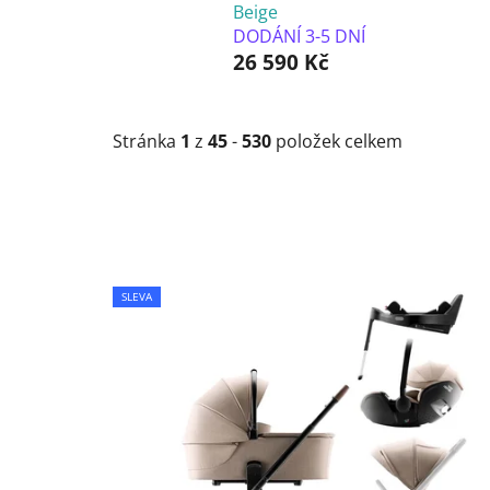
Beige
DODÁNÍ 3-5 DNÍ
26 590 Kč
Stránka
1
z
45
-
530
položek celkem
V
SLEVA
ý
p
i
s
p
r
o