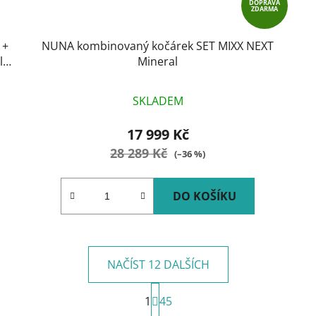
DOPRAVA
ZDARMA
 +
NUNA kombinovaný kočárek SET MIXX NEXT
lic
Mineral
SKLADEM
17 999 Kč
28 289 Kč
(–36 %)
DO KOŠÍKU
NAČÍST 12 DALŠÍCH
S
1
t
45
O
r