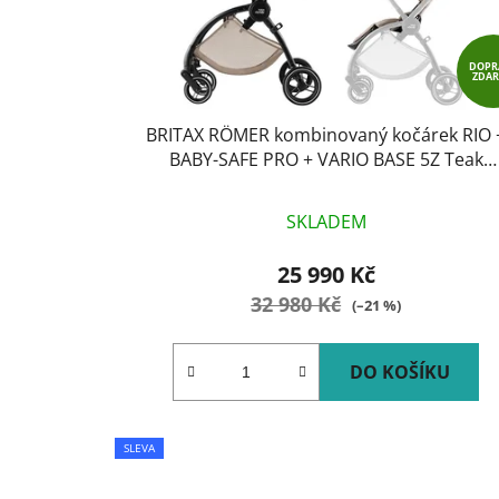
d
u
DOPR
k
ZDA
t
BRITAX RÖMER kombinovaný kočárek RIO 
ů
BABY-SAFE PRO + VARIO BASE 5Z Teak
Style(vystavený)
SKLADEM
25 990 Kč
32 980 Kč
(–21 %)
DO KOŠÍKU
SLEVA