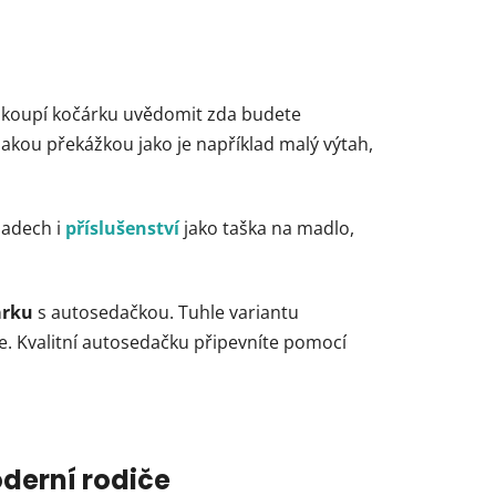
d koupí kočárku uvědomit zda budete
akou překážkou jako je například malý výtah,
padech i
příslušenství
jako taška na madlo,
árku
s autosedačkou. Tuhle variantu
e. Kvalitní autosedačku připevníte pomocí
oderní rodiče