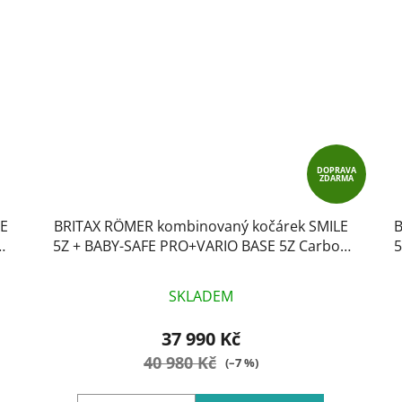
DOPRAVA
ZDARMA
LE
BRITAX RÖMER kombinovaný kočárek SMILE
B
rm
5Z + BABY-SAFE PRO+VARIO BASE 5Z Carbon
5
Black Style
SKLADEM
37 990 Kč
40 980 Kč
(–7 %)