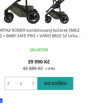
ů
RITAX RÖMER kombinovaný kočárek SMILE
Z + BABY-SAFE PRO + VARIO BASE 5Z Urban
Olive Lux
SKLADEM
39 990 Kč
42 880 Kč
(–6 %)
DO KOŠÍKU
A