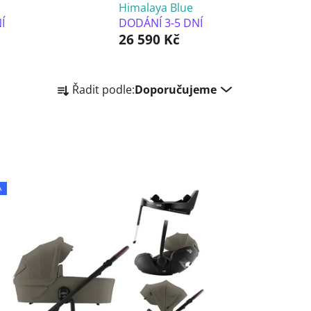
Himalaya Blue
Í
DODÁNÍ 3-5 DNÍ
26 590 Kč
Ř
Řadit podle:
Doporučujeme
a
z
e
n
í
p
A
r
o
d
u
k
t