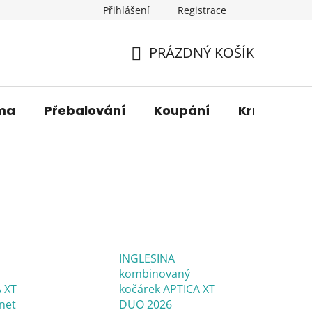
Přihlášení
Registrace
os. údajů
Věrnostní sleva
O nás
Blog
Moje 
PRÁZDNÝ KOŠÍK
NÁKUPNÍ
KOŠÍK
ma
Přebalování
Koupání
Krmení
INGLESINA
kombinovaný
 XT
kočárek APTICA XT
net
DUO 2026