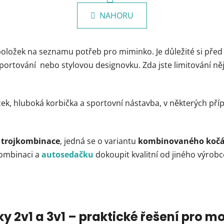
v
á
l
NAHORU
n
á
k
d
o
v
a
položek na seznamu potřeb pro miminko. Je důležité si pře
á
c
portování nebo stylovou designovku. Zda jste limitování něj
n
í
í
p
r
v
ek, hluboká korbička a sportovní nástavba, v některých pří
k
y
v
m
trojkombinace
, jedná se o variantu
kombinovaného koč
ý
kombinaci a
autosedačku
dokoupit kvalitní od jiného výrobc
p
i
s
u
 2v1 a 3v1 – praktické řešení pro m