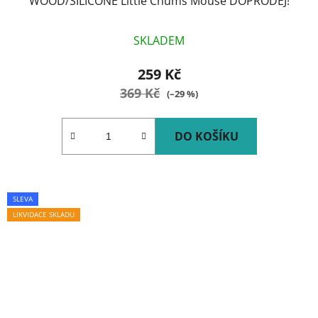
WOOD/SILICONE Little Chums Mouse DOPRODEJ!
SKLADEM
259 Kč
369 Kč
(–29 %)
DO KOŠÍKU
SLEVA
LIKVIDACE SKLADU