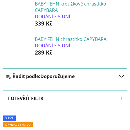
BABY FEHN kroužkové chrastítko
CAPYBARA
DODÁNÍ 3-5 DNÍ
339 Kč
BABY FEHN chrastítko CAPYBARA
DODÁNÍ 3-5 DNÍ
289 Kč
Ř
Řadit podle:
Doporučujeme
a
z
e
OTEVŘÍT FILTR
n
í
V
p
SLEVA
ý
r
LIKVIDACE SKLADU