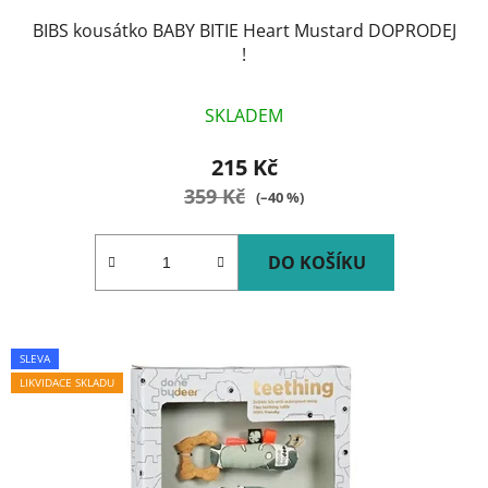
BIBS kousátko BABY BITIE Heart Mustard DOPRODEJ
!
SKLADEM
215 Kč
359 Kč
(–40 %)
DO KOŠÍKU
SLEVA
LIKVIDACE SKLADU