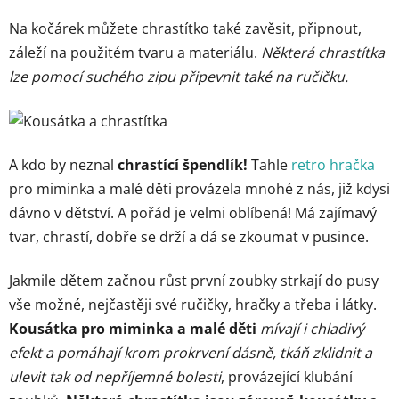
Na kočárek můžete chrastítko také zavěsit, připnout,
záleží na použitém tvaru a materiálu.
Některá chrastítka
lze pomocí suchého zipu připevnit také na ručičku.
A kdo by neznal
chrastící špendlík!
Tahle
retro hračka
pro miminka a malé děti provázela mnohé z nás, již kdysi
dávno v dětství. A pořád je velmi oblíbená! Má zajímavý
tvar, chrastí, dobře se drží a dá se zkoumat v pusince.
Jakmile dětem začnou růst první zoubky strkají do pusy
vše možné, nejčastěji své ručičky, hračky a třeba i látky.
Kousátka pro miminka a malé děti
mívají i chladivý
efekt a pomáhají krom prokrvení dásně, tkáň zklidnit a
ulevit tak od nepříjemné bolesti
, provázející klubání