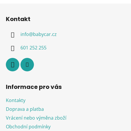
Z
á
Kontakt
p
a
info
@
babycar.cz
t
í
601 252 255
Informace pro vás
Kontakty
Doprava a platba
Vrácení nebo výměna zboží
Obchodní podmínky