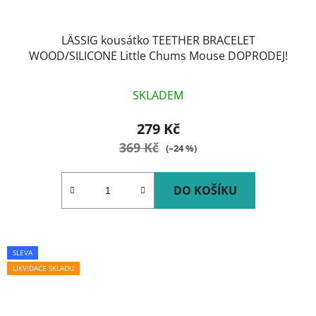
LÄSSIG kousátko TEETHER BRACELET
WOOD/SILICONE Little Chums Mouse DOPRODEJ!
SKLADEM
279 Kč
369 Kč
(–24 %)
DO KOŠÍKU
SLEVA
LIKVIDACE SKLADU