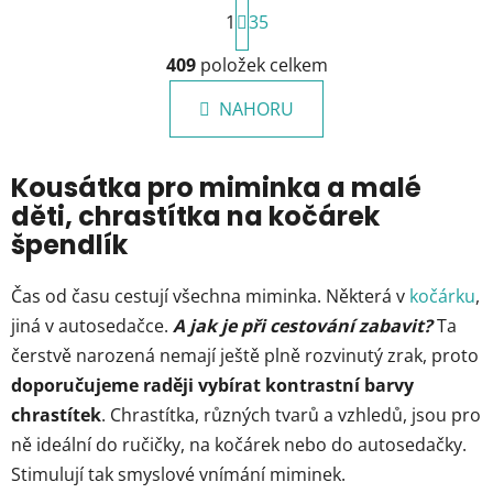
S
1
t
35
r
O
á
409
položek celkem
v
n
l
k
NAHORU
á
o
d
v
a
á
Kousátka pro miminka a malé
c
n
děti, chrastítka na kočárek
í
í
p
špendlík
r
v
Čas od času cestují všechna miminka. Některá v
kočárku
,
k
jiná v autosedačce.
A jak je při cestování zabavit?
Ta
y
čerstvě narozená nemají ještě plně rozvinutý zrak, proto
v
ý
doporučujeme raději vybírat kontrastní barvy
p
chrastítek
. Chrastítka, různých tvarů a vzhledů, jsou pro
i
ně ideální do ručičky, na kočárek nebo do autosedačky.
s
Stimulují tak smyslové vnímání miminek.
u