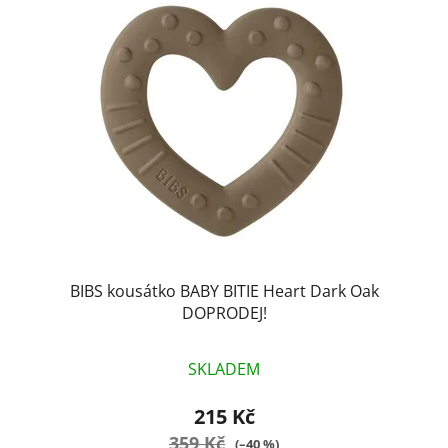
p
o
i
d
s
u
p
k
r
t
o
ů
d
u
k
t
ů
BIBS kousátko BABY BITIE Heart Dark Oak
DOPRODEJ!
SKLADEM
215 Kč
359 Kč
(–40 %)