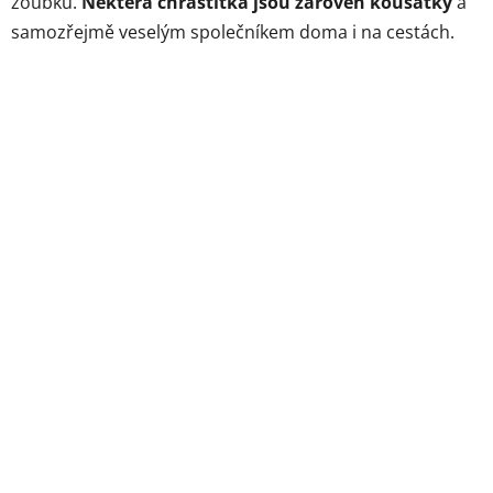
zoubků.
Některá chrastítka jsou zároveň kousátky
a
samozřejmě veselým společníkem doma i na cestách.