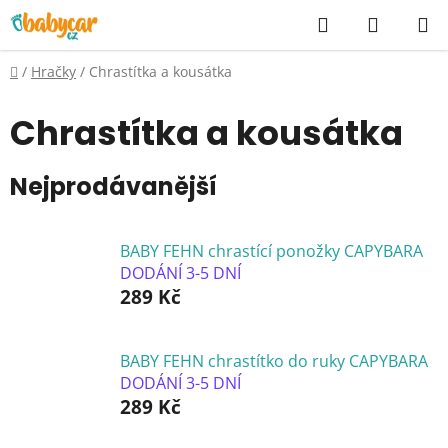
Přejít
Hledat
NÁKUP
na
KOŠÍK
obsah
Domů
/
Hračky
/
Chrastítka a kousátka
Chrastítka a kousátka
Nejprodávanější
BABY FEHN chrastící ponožky CAPYBARA
DODÁNÍ 3-5 DNÍ
289 Kč
BABY FEHN chrastítko do ruky CAPYBARA
DODÁNÍ 3-5 DNÍ
289 Kč