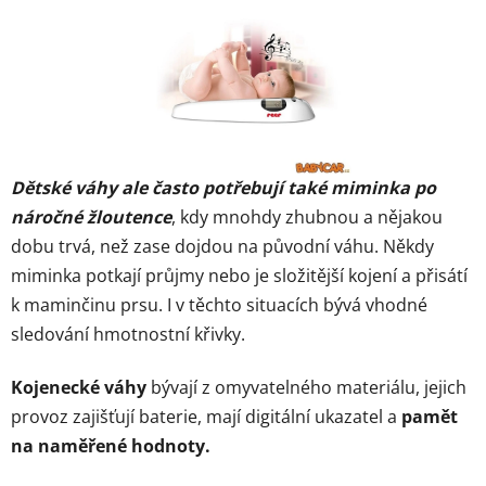
u
Dětské váhy ale často potřebují také miminka po
náročné žloutence
, kdy mnohdy zhubnou a nějakou
dobu trvá, než zase dojdou na původní váhu. Někdy
miminka potkají průjmy nebo je složitější kojení a přisátí
k maminčinu prsu. I v těchto situacích bývá vhodné
sledování hmotnostní křivky.
Kojenecké váhy
bývají z omyvatelného materiálu, jejich
provoz zajišťují baterie, mají digitální ukazatel a
pamět
na naměřené hodnoty.