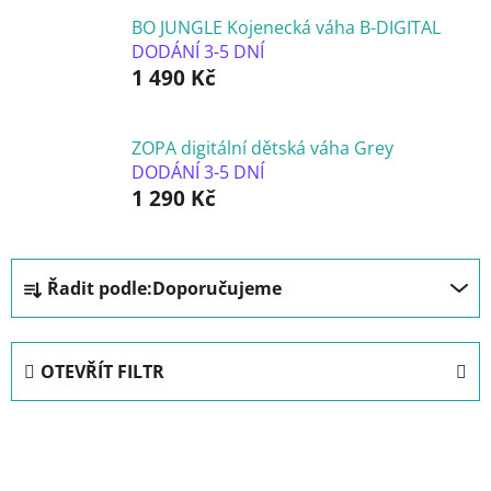
BO JUNGLE Kojenecká váha B-DIGITAL
DODÁNÍ 3-5 DNÍ
1 490 Kč
ZOPA digitální dětská váha Grey
DODÁNÍ 3-5 DNÍ
1 290 Kč
Ř
Řadit podle:
Doporučujeme
a
z
e
OTEVŘÍT FILTR
n
í
V
p
ý
r