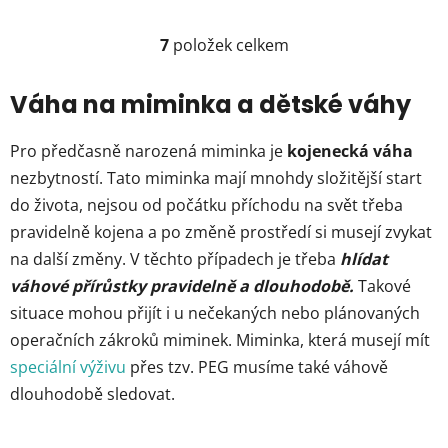
7
položek celkem
O
v
l
Váha na miminka a dětské váhy
á
d
Pro předčasně narozená miminka je
kojenecká váha
a
nezbytností. Tato miminka mají mnohdy složitější start
c
do života, nejsou od počátku příchodu na svět třeba
í
p
pravidelně kojena a po změně prostředí si musejí zvykat
r
na další změny. V těchto případech je třeba
hlídat
v
váhové přírůstky pravidelně a dlouhodobě.
Takové
k
situace mohou přijít i u nečekaných nebo plánovaných
y
v
operačních zákroků miminek. Miminka, která musejí mít
ý
speciální výživu
přes tzv. PEG musíme také váhově
p
dlouhodobě sledovat.
i
s