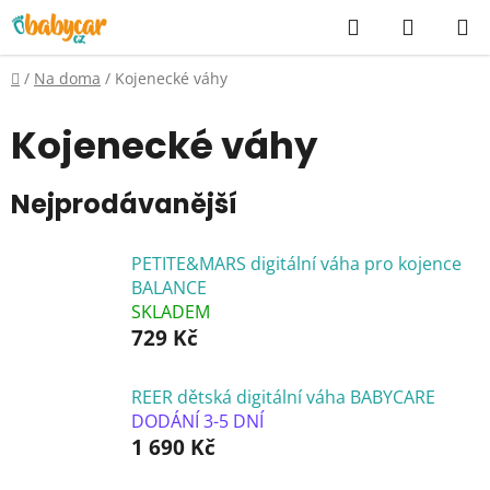
Přejít
Hledat
NÁKUP
na
KOŠÍK
obsah
Domů
/
Na doma
/
Kojenecké váhy
Kojenecké váhy
Nejprodávanější
PETITE&MARS digitální váha pro kojence
BALANCE
SKLADEM
729 Kč
REER dětská digitální váha BABYCARE
DODÁNÍ 3-5 DNÍ
1 690 Kč