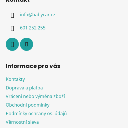
p
a
info
@
babycar.cz
t
í
601 252 255
Informace pro vás
Kontakty
Doprava a platba
Vrácení nebo výměna zboží
Obchodní podmínky
Podmínky ochrany os. údajů
Věrnostní sleva