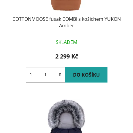
t
ů
COTTONMOOSE fusak COMBI s kožichem YUKON
Amber
SKLADEM
2 299 Kč
DO KOŠÍKU