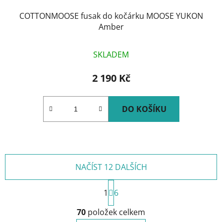
COTTONMOOSE fusak do kočárku MOOSE YUKON
Amber
SKLADEM
2 190 Kč
DO KOŠÍKU
NAČÍST 12 DALŠÍCH
S
1
t
6
r
O
á
70
položek celkem
v
n