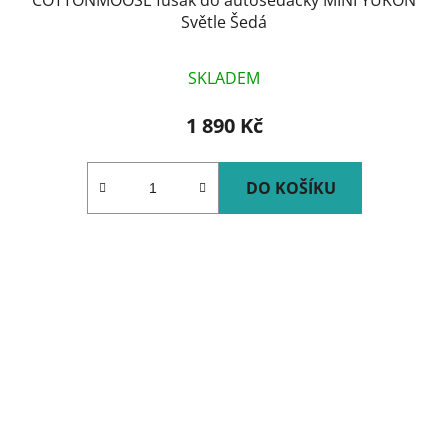
COTTONMOOSE fusak do autosedačky MINI YUKON
Světle Šedá
SKLADEM
1 890 Kč
DO KOŠÍKU