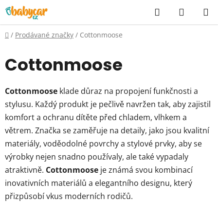
Přejít
Hledat
NÁKUP
na
KOŠÍK
obsah
Domů
/
Prodávané značky
/
Cottonmoose
Cottonmoose
Cottonmoose
klade důraz na propojení funkčnosti a
stylusu. Každý produkt je pečlivě navržen tak, aby zajistil
komfort a ochranu dítěte před chladem, vlhkem a
větrem. Značka se zaměřuje na detaily, jako jsou kvalitní
materiály, voděodolné povrchy a stylové prvky, aby se
výrobky nejen snadno používaly, ale také vypadaly
atraktivně.
Cottonmoose
je známá svou kombinací
inovativních materiálů a elegantního designu, který
přizpůsobí vkus moderních rodičů.