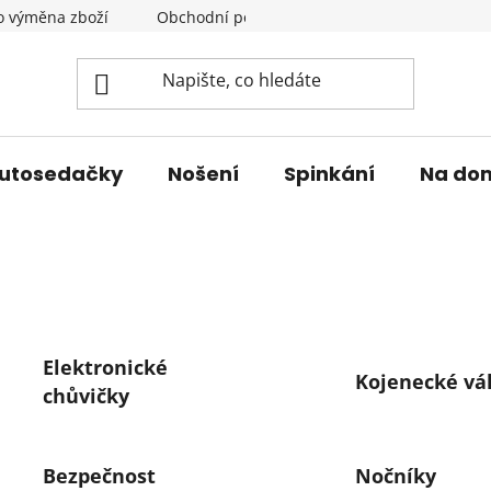
o výměna zboží
Obchodní podmínky
Podmínky ochrany 
utosedačky
Nošení
Spinkání
Na do
Elektronické
Kojenecké vá
chůvičky
Bezpečnost
Nočníky