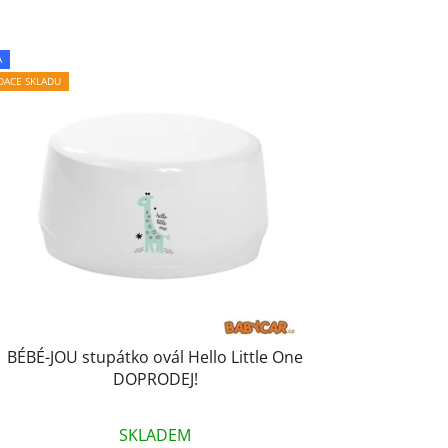
n
í
p
A
r
IDACE SKLADU
o
d
u
k
t
ů
BÉBÉ-JOU stupátko ovál Hello Little One
DOPRODEJ!
SKLADEM