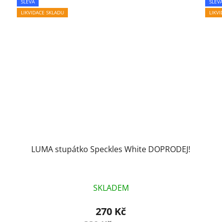
SLEVA
SLEV
LIKVIDACE SKLADU
LIKV
LUMA stupátko Speckles White DOPRODEJ!
SKLADEM
270 Kč