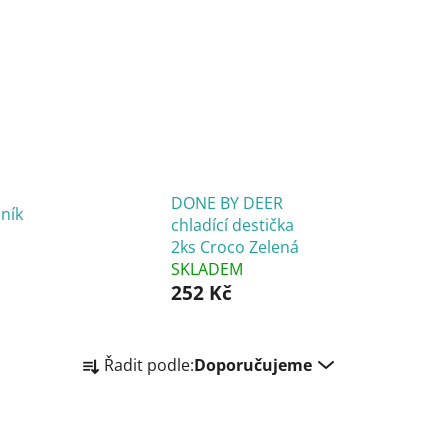
DONE BY DEER
ník
chladící destička
2ks Croco Zelená
SKLADEM
252 Kč
Ř
Řadit podle:
Doporučujeme
a
z
e