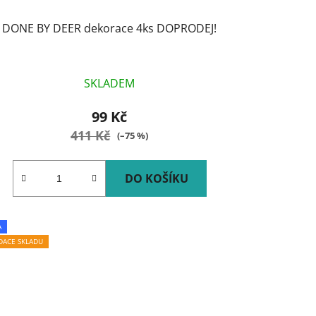
DONE BY DEER dekorace 4ks DOPRODEJ!
SKLADEM
99 Kč
411 Kč
(–75 %)
DO KOŠÍKU
A
IDACE SKLADU