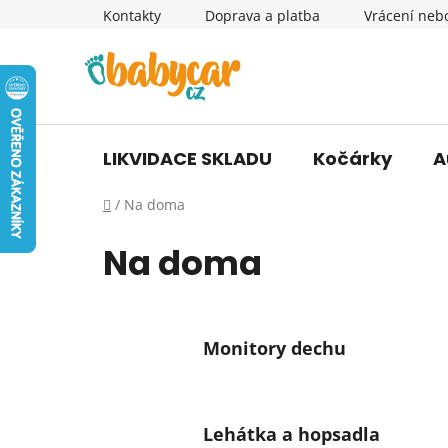
Přejít
Kontakty
Doprava a platba
Vrácení neb
na
obsah
LIKVIDACE SKLADU
Kočárky
A
Domů
/
Na doma
Na doma
Monitory dechu
Lehátka a hopsadla