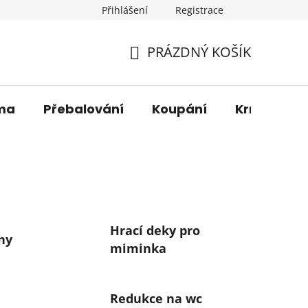
Přihlášení
Registrace
os. údajů
Věrnostní sleva
O nás
Blog
Moje 
PRÁZDNÝ KOŠÍK
NÁKUPNÍ
KOŠÍK
ma
Přebalování
Koupání
Krmení
Hrací deky pro
hy
miminka
Redukce na wc