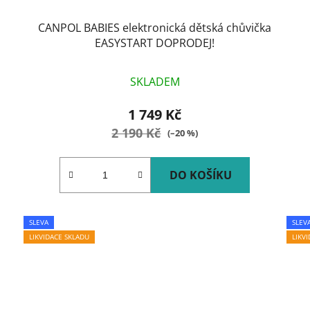
CANPOL BABIES elektronická dětská chůvička
EASYSTART DOPRODEJ!
SKLADEM
1 749 Kč
2 190 Kč
(–20 %)
DO KOŠÍKU
SLEVA
SLEV
LIKVIDACE SKLADU
LIKV