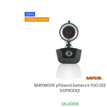
V
SLEVA
ý
LIKVIDACE SKLADU
p
i
s
p
r
o
d
u
k
t
BABYMOOV přídavná kamera k YOO-SEE
ů
DOPRODEJ!
SKLADEM