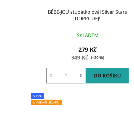
BÉBÉ-JOU stupátko ovál Silver Stars
DOPRODEJ!
SKLADEM
279 Kč
349 Kč
(–20 %)
DO KOŠÍKU
SLEVA
LIKVIDACE SKLADU