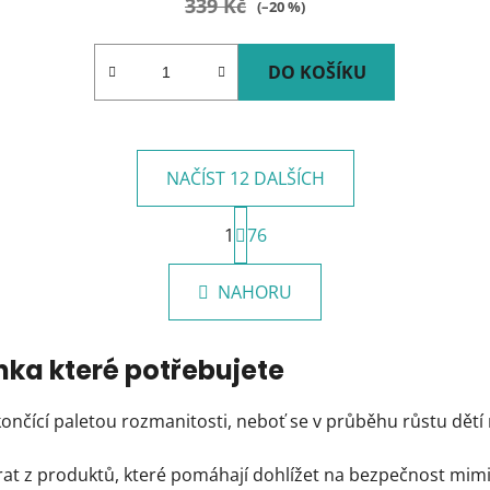
339 Kč
(–20 %)
DO KOŠÍKU
NAČÍST 12 DALŠÍCH
S
1
t
76
O
r
v
á
l
NAHORU
n
á
k
d
o
v
a
nka které potřebujete
á
c
n
í
nčící paletou rozmanitosti, neboť se v průběhu růstu dětí 
í
p
r
at z produktů, které pomáhají dohlížet na bezpečnost mimi
v