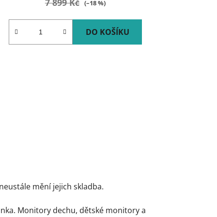
7 899 Kč
(–18 %)
DO KOŠÍKU
neustále mění jejich skladba.
nka. Monitory dechu, dětské monitory a