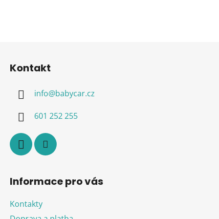
Z
á
Kontakt
p
a
info
@
babycar.cz
t
í
601 252 255
Informace pro vás
Kontakty
Doprava a platba