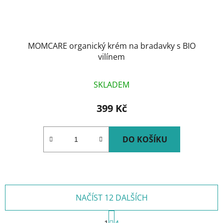
MOMCARE organický krém na bradavky s BIO
vilínem
SKLADEM
399 Kč
DO KOŠÍKU
NAČÍST 12 DALŠÍCH
S