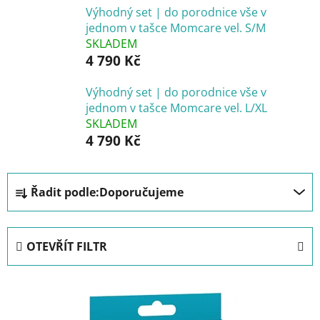
Výhodný set | do porodnice vše v
jednom v tašce Momcare vel. S/M
SKLADEM
4 790 Kč
Výhodný set | do porodnice vše v
jednom v tašce Momcare vel. L/XL
SKLADEM
4 790 Kč
Ř
Řadit podle:
Doporučujeme
a
z
e
OTEVŘÍT FILTR
n
í
V
p
ý
r