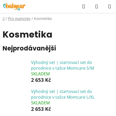
Přejít
Hledat
NÁKUP
na
KOŠÍK
obsah
Domů
/
Pro maminky
/
Kosmetika
Kosmetika
Nejprodávanější
Výhodný set | startovací set do
porodnice v tašce Momcare S/M
SKLADEM
2 653 Kč
Výhodný set | startovací set do
porodnice v tašce Momcare L/XL
SKLADEM
2 653 Kč