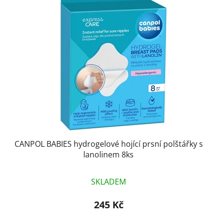
p
o
i
d
s
u
p
k
r
t
o
ů
d
u
k
t
ů
CANPOL BABIES hydrogelové hojící prsní polštářky s
lanolinem 8ks
SKLADEM
245 Kč