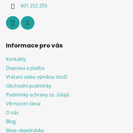
í
601 252 255
Informace pro vás
Kontakty
Doprava a platba
Vrácení nebo výměna zboží
Obchodní podmínky
Podmínky ochrany os. údajů
Věrnostní sleva
O nás
Blog
Moje objednávka