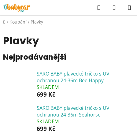
Přejít
Hledat
NÁKUP
na
KOŠÍK
obsah
Domů
/
Koupání
/
Plavky
Plavky
Nejprodávanější
SARO BABY plavecké tričko s UV
ochranou 24-36m Bee Happy
SKLADEM
699 Kč
SARO BABY plavecké tričko s UV
ochranou 24-36m Seahorse
SKLADEM
699 Kč