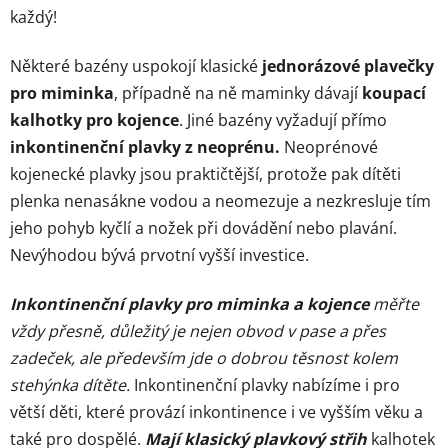
každý!
Některé bazény uspokojí klasické
jednorázové plavečky
pro miminka
, případně na ně maminky dávají
koupací
kalhotky pro kojence
. Jiné bazény vyžadují přímo
inkontinenční plavky z neoprénu.
Neoprénové
kojenecké plavky jsou praktičtější, protože pak dítěti
plenka nenasákne vodou a neomezuje a nezkresluje tím
jeho pohyb kyčlí a nožek při dovádění nebo plavání.
Nevýhodou bývá prvotní vyšší investice.
Inkontinenční plavky pro miminka a kojence
měřte
vždy přesně, důležitý je nejen obvod v pase a přes
zadeček, ale především jde o dobrou těsnost kolem
stehýnka dítěte.
Inkontinenční plavky nabízíme i pro
větší děti, které provází inkontinence i ve vyšším věku a
také pro dospělé.
Mají klasický plavkový střih
kalhotek