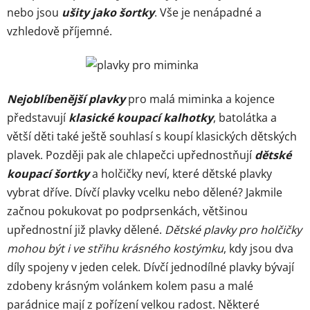
nebo jsou
ušity jako šortky
. Vše je nenápadné a
vzhledově příjemné.
Nejoblíbenější plavky
pro malá miminka a kojence
představují
klasické koupací kalhotky
, batolátka a
větší děti také ještě souhlasí s koupí klasických dětských
plavek. Později pak ale chlapečci upřednostňují
dětské
koupací šortky
a holčičky neví, které dětské plavky
vybrat dříve. Dívčí plavky vcelku nebo dělené? Jakmile
začnou pokukovat po podprsenkách, většinou
upřednostní již plavky dělené.
Dětské plavky pro holčičky
mohou být i ve střihu krásného kostýmku
, kdy jsou dva
díly spojeny v jeden celek. Dívčí jednodílné plavky bývají
zdobeny krásným volánkem kolem pasu a malé
parádnice mají z pořízení velkou radost. Některé