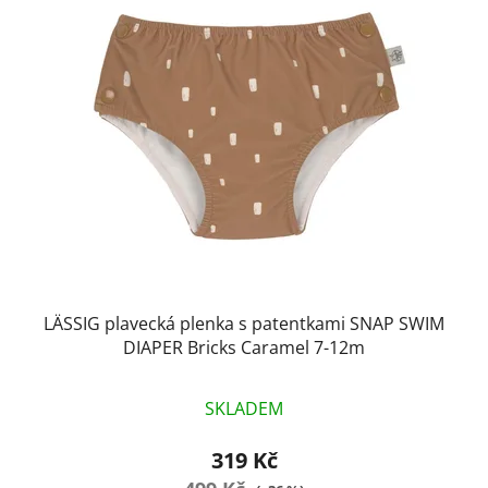
p
o
i
d
s
u
p
k
r
t
o
ů
d
u
k
t
ů
LÄSSIG plavecká plenka s patentkami SNAP SWIM
DIAPER Bricks Caramel 7-12m
SKLADEM
319 Kč