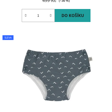
499 Kč
(–36 %)
DO KOŠÍKU
SLEVA