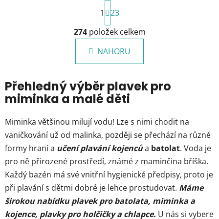
S
1
t
23
r
O
á
274
položek celkem
v
n
l
k
NAHORU
á
o
d
v
a
á
Přehledný výběr plavek pro
c
n
miminka a malé děti
í
í
p
r
Miminka většinou milují vodu! Lze s nimi chodit na
v
vaničkování už od malinka, později se přechází na různé
k
formy hraní a
učení plavání kojenců
a
batolat
. Voda je
y
pro ně přirozené prostředí, známé z maminčina bříška.
v
ý
Každý bazén má své vnitřní hygienické předpisy, proto je
p
při plavání s dětmi dobré je lehce prostudovat.
Máme
i
širokou nabídku plavek pro batolata, miminka a
s
kojence, plavky pro holčičky a chlapce.
U nás si vybere
u