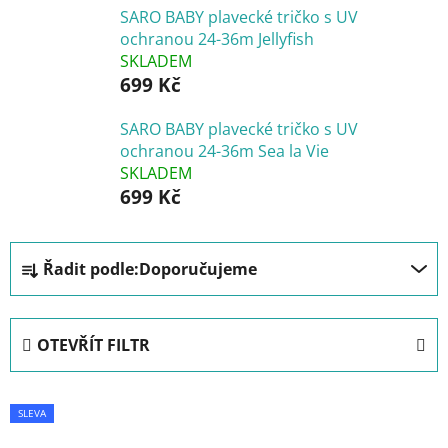
SARO BABY plavecké tričko s UV
ochranou 24-36m Jellyfish
SKLADEM
699 Kč
SARO BABY plavecké tričko s UV
ochranou 24-36m Sea la Vie
SKLADEM
699 Kč
Ř
Řadit podle:
Doporučujeme
a
z
e
OTEVŘÍT FILTR
n
í
V
p
SLEVA
ý
r