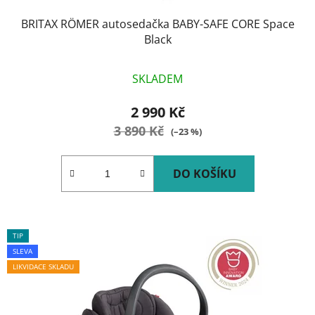
BRITAX RÖMER autosedačka BABY-SAFE CORE Space
Black
SKLADEM
2 990 Kč
3 890 Kč
(–23 %)
DO KOŠÍKU
TIP
SLEVA
LIKVIDACE SKLADU