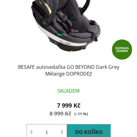
DOPRAVA
ZDARMA
BESAFE autosedačka GO BEYOND Dark Grey
Mélange DOPRODEJ!
SKLADEM
7 999 Kč
8 999 Kč
(–11 %)
DO KOŠÍKU