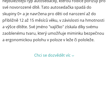
nejdůležitější typ autosedačky, kterou rodiče pořizují pro
své novorozené dítě. Tato autosedačka spadá do
skupiny 0+ a je navržena pro děti od narození až do
přibližně 12 až 15 měsíců věku, v závislosti na hmotnosti
a výšce dítěte. Své jméno "vajíčko" získala díky svému
zaoblenému tvaru, který umožňuje miminku bezpečnou
a ergonomickou polohu v poloze v leže či pololeže.
Chci se dozvědět víc