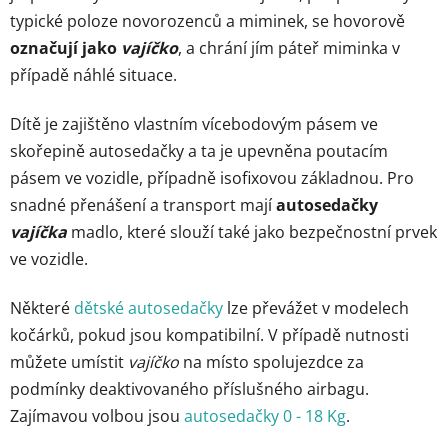
p
typické poloze novorozenců a miminek, se hovorově
r
označují jako
vajíčko
, a chrání jím páteř miminka v
v
případě náhlé situace.
k
y
v
Dítě je zajištěno vlastním vícebodovým pásem ve
ý
skořepině autosedačky a ta je upevněna poutacím
p
pásem ve vozidle, případně isofixovou základnou. Pro
i
snadné přenášení a transport mají
autosedačky
s
vajíčka
madlo, které slouží také jako bezpečnostní prvek
u
ve vozidle.
Některé
dětské autosedačky
lze převážet v modelech
kočárků, pokud jsou kompatibilní. V případě nutnosti
můžete umístit
vajíčko
na místo spolujezdce za
podmínky deaktivovaného příslušného airbagu.
Zajímavou volbou jsou
autosedačky 0 - 18 Kg
.