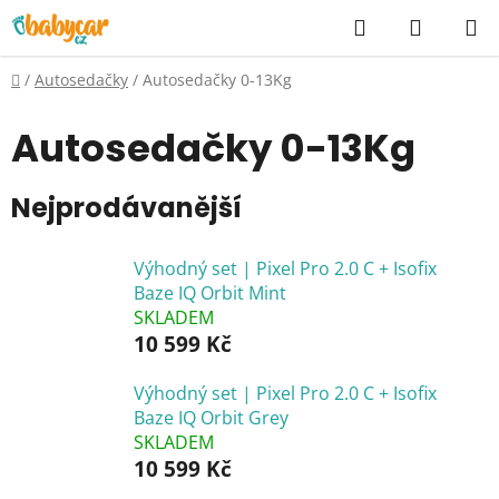
Přejít
Hledat
NÁKUP
na
KOŠÍK
obsah
Domů
/
Autosedačky
/
Autosedačky 0-13Kg
Autosedačky 0-13Kg
Nejprodávanější
Výhodný set | Pixel Pro 2.0 C + Isofix
Baze IQ Orbit Mint
SKLADEM
10 599 Kč
Výhodný set | Pixel Pro 2.0 C + Isofix
Baze IQ Orbit Grey
SKLADEM
10 599 Kč