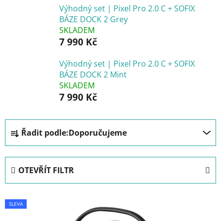
Výhodný set | Pixel Pro 2.0 C + SOFIX
BÁZE DOCK 2 Grey
SKLADEM
7 990 Kč
Výhodný set | Pixel Pro 2.0 C + SOFIX
BÁZE DOCK 2 Mint
SKLADEM
7 990 Kč
Ř
Řadit podle:
Doporučujeme
a
z
e
OTEVŘÍT FILTR
n
í
V
p
SLEVA
ý
r