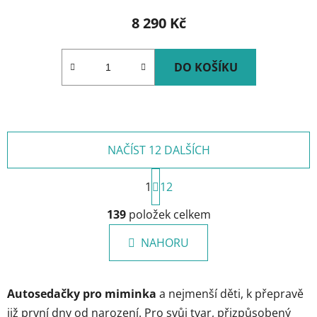
8 290 Kč
DO KOŠÍKU
NAČÍST 12 DALŠÍCH
S
1
t
12
r
O
á
139
položek celkem
v
n
l
k
NAHORU
á
o
d
v
a
á
Autosedačky pro miminka
a nejmenší děti, k přepravě
c
n
í
í
již první dny od narození. Pro svůj tvar, přizpůsobený