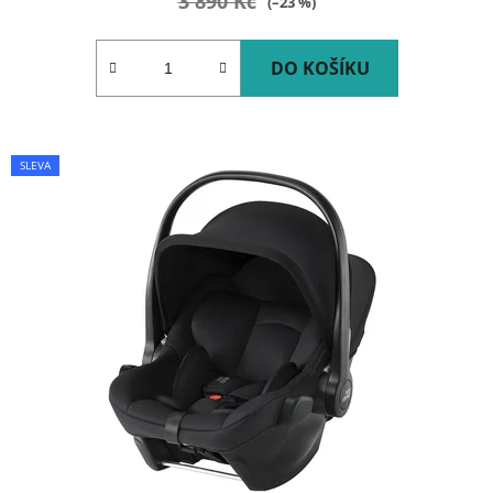
3 890 Kč
(–23 %)
DO KOŠÍKU
SLEVA