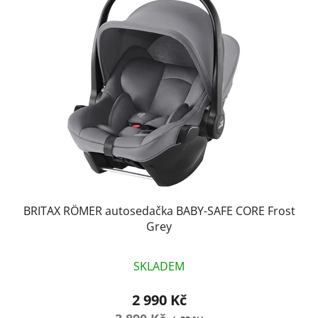
p
o
i
d
s
u
p
k
r
t
o
ů
d
u
k
t
ů
BRITAX RÖMER autosedačka BABY-SAFE CORE Frost
Grey
SKLADEM
2 990 Kč