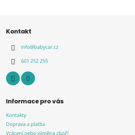
Z
á
Kontakt
p
a
info
@
babycar.cz
t
í
601 252 255
Informace pro vás
Kontakty
Doprava a platba
Vrácení nebo výměna zboží