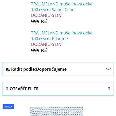
TRÄUMELAND mušelínová deka
100x75cm Salbei Grün
DODÁNÍ 3-5 DNÍ
999 Kč
TRÄUMELAND mušelínová deka
100x75cm Pflaume
DODÁNÍ 3-5 DNÍ
999 Kč
Ř
Řadit podle:
Doporučujeme
a
z
e
OTEVŘÍT FILTR
n
í
V
p
SLEVA
ý
r