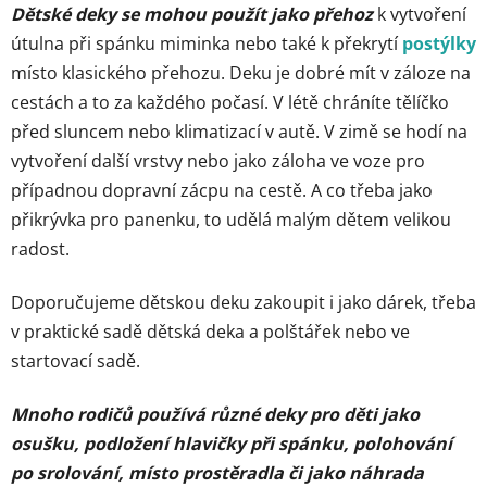
Dětské deky se mohou použít jako přehoz
k vytvoření
útulna při spánku miminka nebo také k překrytí
postýlky
místo klasického přehozu. Deku je dobré mít v záloze na
cestách a to za každého počasí. V létě chráníte tělíčko
před sluncem nebo klimatizací v autě. V zimě se hodí na
vytvoření další vrstvy nebo jako záloha ve voze pro
případnou dopravní zácpu na cestě. A co třeba jako
přikrývka pro panenku, to udělá malým dětem velikou
radost.
Doporučujeme dětskou deku zakoupit i jako dárek, třeba
v praktické sadě dětská deka a polštářek nebo ve
startovací sadě.
Mnoho rodičů používá různé deky pro děti jako
osušku, podložení hlavičky při spánku, polohování
po srolování, místo prostěradla či jako náhrada