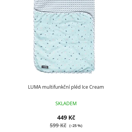
p
o
i
d
s
u
p
k
r
t
o
ů
d
u
k
t
ů
LUMA multifunkční pléd Ice Cream
SKLADEM
449 Kč
599 Kč
(–25 %)