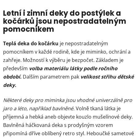
d
v
a
á
Letní i zimní deky do postýlek a
c
n
kočárků jsou nepostradatelným
í
í
p
pomocníkem
r
v
Teplá deka do kočárku
je nepostradatelným
k
pomocníkem v každé rodině, kde je miminko, ochrání a
y
zahřeje. Možností k výběru je bezpočet. Základem je
v
ý
především
volba materiálu látky podle ročního
p
období.
Dalším parametrem pak
velikost střihu dětské
i
deky.
s
u
Některé deky pro miminka jsou vhodné univerzálně pro
jaro a léto, například bavlněné
. Volně tkaná látka je
příjemná a hebká aneb objevte kouzlo mušelínové deky.
Bavlněná háčkovaná deka s prodyšným vzorem
připomíná dříve oblíbený retro styl. Heboučké sametové