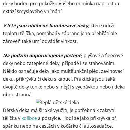
deky budou pro pokožku Vašeho miminka naprostou
extází smyslového vnímání.
V létě jsou oblíbené bambusové deky
, které udrží
teplotu tělíčka, pomáhají v zábraňe jeho přehřátí ale
zároveň také umí odvádět vlhkost.
Na podzim doporučujeme pletené
, plyšové a fleecové
deky nebo zateplené deky, případě i se stahováním.
Někdo označuje deky jako multifunkční pléd, zavinovací
deku, přikrývku či deku s kapucí. Praktické jsou také
dvojité deky tenké nebo silnější s vycpávkou nebo i deka
oboustranná.
Dětská deka má široké využití, je potřebná k zakrytí
tělíčka v
kolíbce
a postýlce. Hodí se jako přikrývka při
spánku nebo na cestách v kočárku či autosedačce.