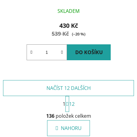
SKLADEM
430 Kč
539 Kč
(–20 %)
DO KOŠÍKU
NAČÍST 12 DALŠÍCH
S
1
t
12
r
O
á
136
položek celkem
v
n
l
k
NAHORU
á
o