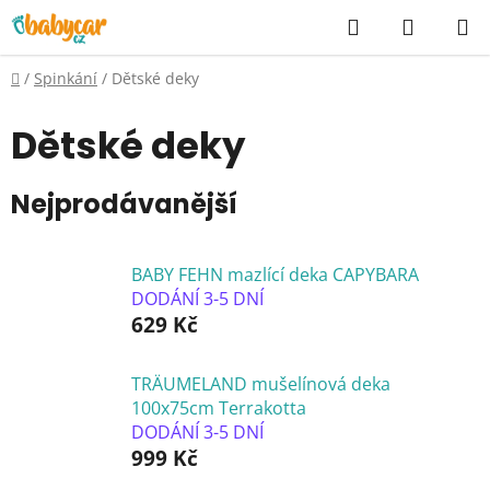
Přejít
Hledat
NÁKUP
na
KOŠÍK
obsah
Domů
/
Spinkání
/
Dětské deky
Dětské deky
Nejprodávanější
BABY FEHN mazlící deka CAPYBARA
DODÁNÍ 3-5 DNÍ
629 Kč
TRÄUMELAND mušelínová deka
100x75cm Terrakotta
DODÁNÍ 3-5 DNÍ
999 Kč