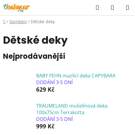
Přejít
Hledat
NÁKUP
na
KOŠÍK
obsah
Domů
/
Spinkání
/
Dětské deky
Dětské deky
Nejprodávanější
BABY FEHN mazlící deka CAPYBARA
DODÁNÍ 3-5 DNÍ
629 Kč
TRÄUMELAND mušelínová deka
100x75cm Terrakotta
DODÁNÍ 3-5 DNÍ
999 Kč