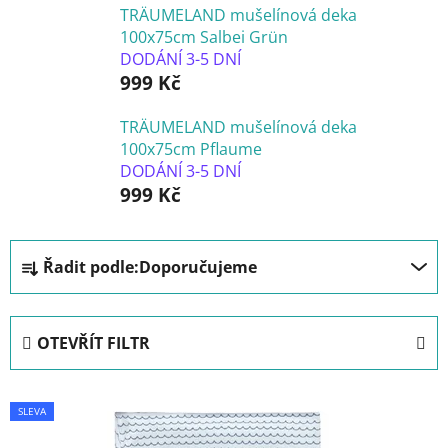
TRÄUMELAND mušelínová deka
100x75cm Salbei Grün
DODÁNÍ 3-5 DNÍ
999 Kč
TRÄUMELAND mušelínová deka
100x75cm Pflaume
DODÁNÍ 3-5 DNÍ
999 Kč
Ř
Řadit podle:
Doporučujeme
a
z
e
OTEVŘÍT FILTR
n
í
V
p
SLEVA
ý
r