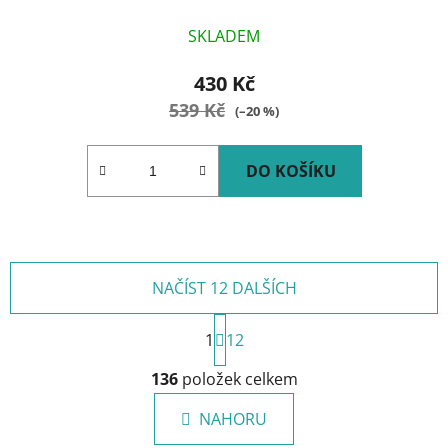
SKLADEM
430 Kč
539 Kč
(–20 %)
DO KOŠÍKU
NAČÍST 12 DALŠÍCH
S
1
t
12
r
O
á
136
položek celkem
v
n
l
k
NAHORU
á
o