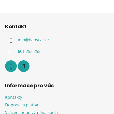
Z
á
Kontakt
p
a
info
@
babycar.cz
t
í
601 252 255
Informace pro vás
Kontakty
Doprava a platba
Vrácení nebo výměna zboží