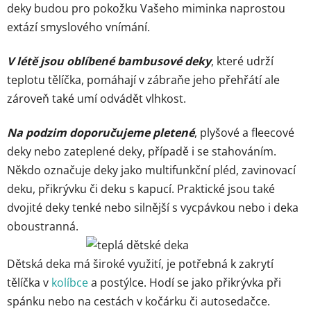
deky budou pro pokožku Vašeho miminka naprostou
extází smyslového vnímání.
V létě jsou oblíbené bambusové deky
, které udrží
teplotu tělíčka, pomáhají v zábraňe jeho přehřátí ale
zároveň také umí odvádět vlhkost.
Na podzim doporučujeme pletené
, plyšové a fleecové
deky nebo zateplené deky, případě i se stahováním.
Někdo označuje deky jako multifunkční pléd, zavinovací
deku, přikrývku či deku s kapucí. Praktické jsou také
dvojité deky tenké nebo silnější s vycpávkou nebo i deka
oboustranná.
Dětská deka má široké využití, je potřebná k zakrytí
tělíčka v
kolíbce
a postýlce. Hodí se jako přikrývka při
spánku nebo na cestách v kočárku či autosedačce.