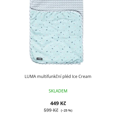
p
o
i
d
s
u
p
k
r
t
o
ů
d
u
k
t
ů
LUMA multifunkční pléd Ice Cream
SKLADEM
449 Kč
599 Kč
(–25 %)