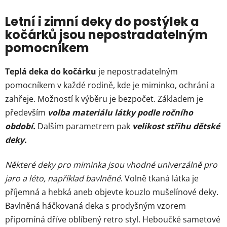
d
v
a
á
Letní i zimní deky do postýlek a
c
n
kočárků jsou nepostradatelným
í
í
p
pomocníkem
r
v
Teplá deka do kočárku
je nepostradatelným
k
pomocníkem v každé rodině, kde je miminko, ochrání a
y
zahřeje. Možností k výběru je bezpočet. Základem je
v
ý
především
volba materiálu látky podle ročního
p
období.
Dalším parametrem pak
velikost střihu dětské
i
deky.
s
u
Některé deky pro miminka jsou vhodné univerzálně pro
jaro a léto, například bavlněné
. Volně tkaná látka je
příjemná a hebká aneb objevte kouzlo mušelínové deky.
Bavlněná háčkovaná deka s prodyšným vzorem
připomíná dříve oblíbený retro styl. Heboučké sametové