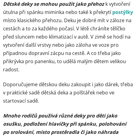
Dětské deky se mohou použít jako přehoz
k vytvoření
útulna při spánku miminka nebo také k překrytí
postýlky
místo klasického přehozu. Deku je dobré mít v záloze na
cestách a to za každého počasí. V létě chráníte tělíčko
před sluncem nebo klimatizací v autě. V zimě se hodí na
vytvoření další vrstvy nebo jako záloha ve voze pro
případnou dopravní zácpu na cestě. A co třeba jako
přikrývka pro panenku, to udělá malým dětem velikou
radost.
Doporučujeme dětskou deku zakoupit i jako dárek, třeba
v praktické sadě dětská deka a polštářek nebo ve
startovací sadě.
Mnoho rodičů používá různé deky pro děti jako
osušku, podložení hlavičky při spánku, polohování
po srolování, místo prostěradla či jako náhrada