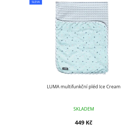
SLEVA
ý
p
i
s
p
r
o
d
u
k
t
LUMA multifunkční pléd Ice Cream
ů
SKLADEM
449 Kč