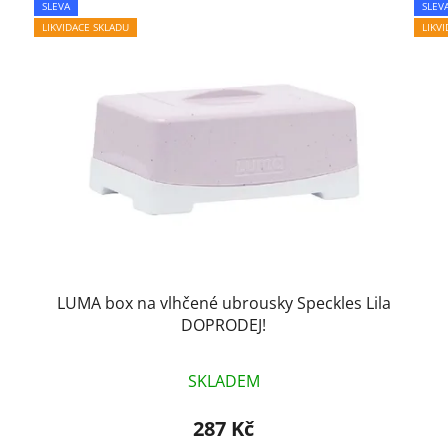
SLEVA
SLEV
LIKVIDACE SKLADU
LIKV
LUMA box na vlhčené ubrousky Speckles Lila
DOPRODEJ!
SKLADEM
287 Kč