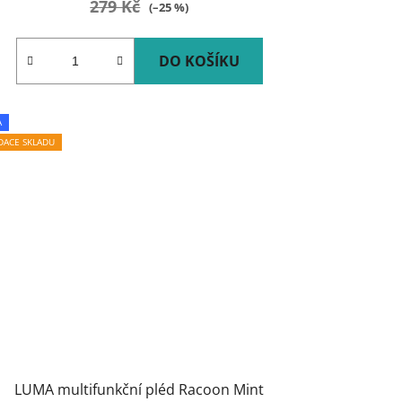
279 Kč
(–25 %)
DO KOŠÍKU
A
IDACE SKLADU
LUMA multifunkční pléd Racoon Mint