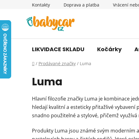
Přejít
Kontakty
Doprava a platba
Vrácení neb
na
obsah
LIKVIDACE SKLADU
Kočárky
A
Domů
/
Prodávané značky
/
Luma
Luma
Hlavní filozofie značky Luma je kombinace jed
hledají kvalitní a esteticky přitažlivé vybaven
snadno použitelné a stylové, přičemž využívá
Produkty Luma jsou známé svým moderním a mi
pastelových barev a čistých rodičů, které osl