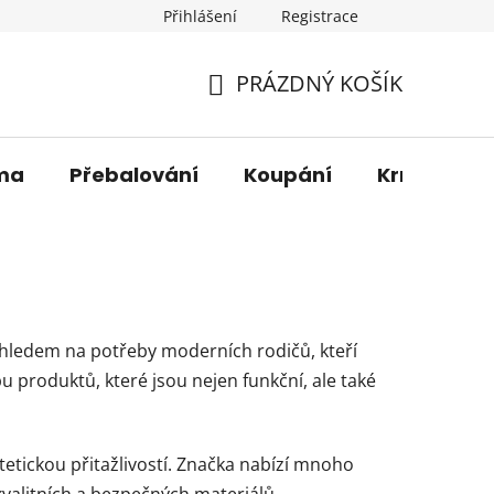
Přihlášení
Registrace
os. údajů
Věrnostní sleva
O nás
Blog
Moje 
PRÁZDNÝ KOŠÍK
NÁKUPNÍ
KOŠÍK
ma
Přebalování
Koupání
Krmení
 ohledem na potřeby moderních rodičů, kteří
bu produktů, které jsou nejen funkční, ale také
tickou přitažlivostí. Značka nabízí mnoho
kvalitních a bezpečných materiálů.