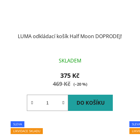
LUMA odkládací košík Half Moon DOPRODEJ!
SKLADEM
375 Kč
469 Kč
(–20 %)
DO KOŠÍKU
SLEVA
SLEV
LIKVIDACE SKLADU
LIKV