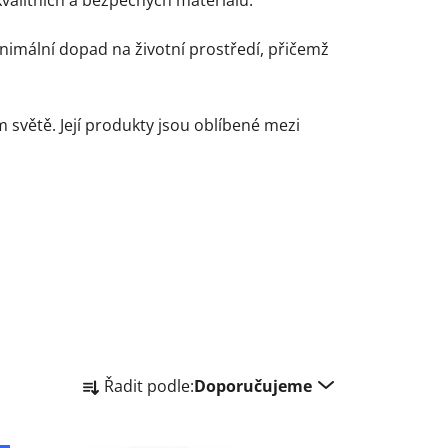
nimální dopad na životní prostředí, přičemž
 světě. Její produkty jsou oblíbené mezi
Ř
Řadit podle:
Doporučujeme
a
z