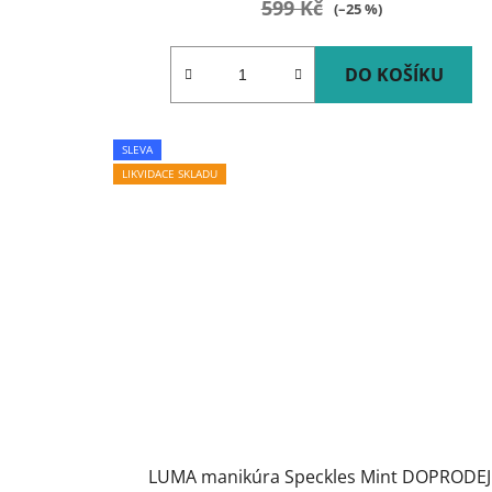
599 Kč
(–25 %)
DO KOŠÍKU
SLEVA
LIKVIDACE SKLADU
LUMA manikúra Speckles Mint DOPRODEJ