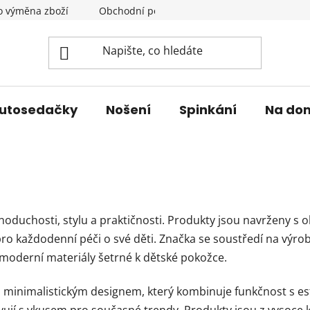
o výměna zboží
Obchodní podmínky
Podmínky ochrany 
utosedačky
Nošení
Spinkání
Na do
noduchosti, stylu a praktičnosti. Produkty jsou navrženy s
í pro každodenní péči o své děti. Značka se soustředí na výro
 moderní materiály šetrné k dětské pokožce.
nimalistickým designem, který kombinuje funkčnost s este
ovují s vkusem pro současné trendy. Produkty jsou z vysoce 