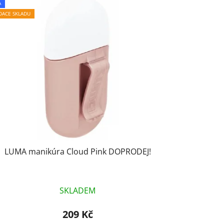
e
A
n
IDACE SKLADU
í
p
r
o
d
u
k
t
ů
LUMA manikúra Cloud Pink DOPRODEJ!
SKLADEM
209 Kč