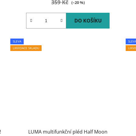
359 Kč
(–20 %)
DO KOŠÍKU
SLEVA
SLEV
LIKVIDACE SKLADU
LIKV
!
LUMA multifunkční pléd Half Moon