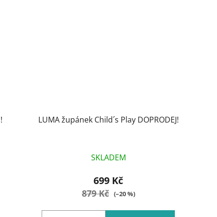
!
LUMA župánek Child´s Play DOPRODEJ!
SKLADEM
699 Kč
879 Kč
(–20 %)