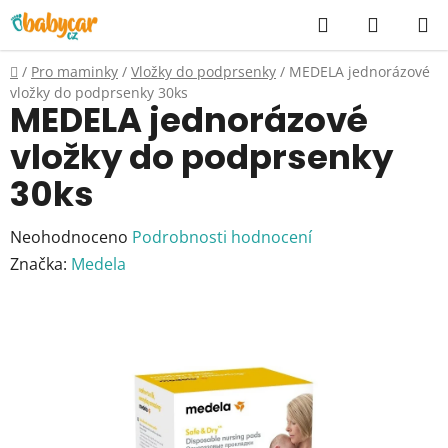
Přejít
Hledat
NÁKUP
na
KOŠÍK
obsah
Domů
/
Pro maminky
/
Vložky do podprsenky
/
MEDELA jednorázové
vložky do podprsenky 30ks
MEDELA jednorázové
vložky do podprsenky
30ks
Průměrné
Neohodnoceno
Podrobnosti hodnocení
hodnocení
Značka:
Medela
produktu
je
0,0
z
5
hvězdiček.