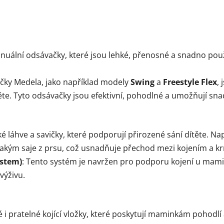
nuální odsávačky, které jsou lehké, přenosné a snadno použ
vačky Medela, jako například modely
Swing
a
Freestyle Flex
,
te. Tyto odsávačky jsou efektivní, pohodlné a umožňují sna
é láhve a savičky, které podporují přirozené sání dítěte. Na
ým saje z prsu, což usnadňuje přechod mezi kojením a kr
ystem)
: Tento systém je navržen pro podporu kojení u mami
výživu.
 i pratelné kojící vložky, které poskytují maminkám pohodlí