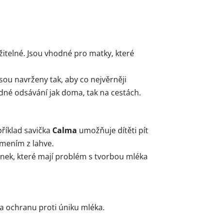
itelné. Jsou vhodné pro matky, které
 jsou navrženy tak, aby co nejvěrněji
dné odsávání jak doma, tak na cestách.
příklad savička
Calma
umožňuje dítěti pít
mením z lahve.
nek, které mají problém s tvorbou mléka
 a ochranu proti úniku mléka.