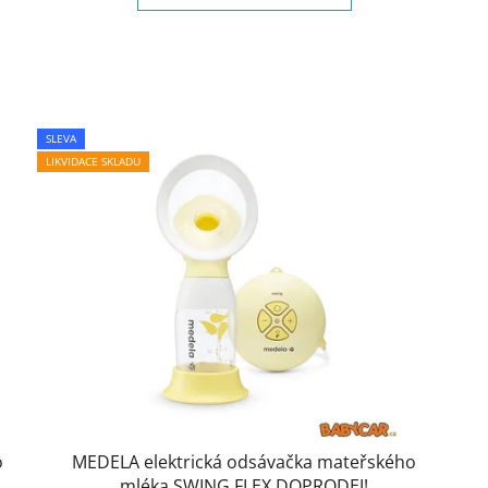
SLEVA
LIKVIDACE SKLADU
o
MEDELA elektrická odsávačka mateřského
mléka SWING FLEX DOPRODEJ!