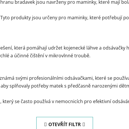
chranu bradavek jsou navrženy pro maminky, které mají bol
: Tyto produkty jsou určeny pro maminky, které potřebují p
 řešení, která pomáhají udržet kojenecké láhve a odsávačky hy
chlé a účinné čištění v mikrovlnné troubě.
é známá svými profesionálními odsávačkami, které se použív
k, aby splňovaly potřeby matek s předčasně narozenými dět
, který se často používá v nemocnicích pro efektivní odsává
OTEVŘÍT FILTR