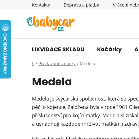
Přejít
Kontakty
Doprava a platba
Vrácení neb
na
obsah
LIKVIDACE SKLADU
Kočárky
A
Domů
/
Prodávané značky
/
Medela
Medela
Medela je švýcarská společnost, která se spec
péčí o kojence. Založena byla v roce 1961 O
příslušenství pro kojící matky. Medela si zís
a usnadňují každodenní život matkám i zdra
Hlavní filozofií Medely je podpora přirozenéh