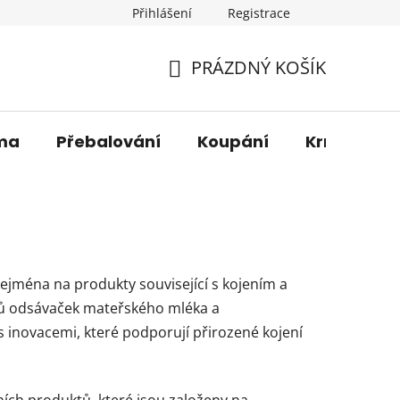
Přihlášení
Registrace
os. údajů
Věrnostní sleva
O nás
Blog
Moje 
PRÁZDNÝ KOŠÍK
NÁKUPNÍ
KOŠÍK
ma
Přebalování
Koupání
Krmení
zejména na produkty související s kojením a
bců odsávaček mateřského mléka a
s inovacemi, které podporují přirozené kojení
ních produktů, které jsou založeny na