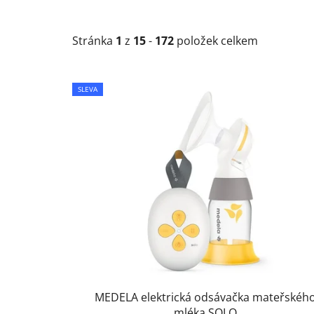
Stránka
1
z
15
-
172
položek celkem
V
SLEVA
ý
p
i
s
p
r
o
d
u
k
t
MEDELA elektrická odsávačka mateřskéh
ů
mléka SOLO