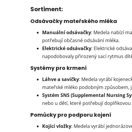
Sortiment:
Odsávačky mateřského mléka
Manuální odsávačky
: Medela nabízí ma
potřebují občasné odsávání mléka.
Elektrické odsávačky
: Elektrické odsá
napodobovaly přirozený sací rytmus dítě
Systémy pro krmení
Láhve a savičky
: Medela vyrábí kojeneck
mateřské mléko podobným způsobem, jak
Systém SNS (Supplemental Nursing S
nebo u dětí, které potřebují doplňkovou 
Pomůcky pro podporu kojení
Kojící vložky
: Medela vyrábí jednorázové