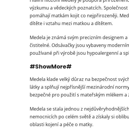
výzkumu a vědeckých poznatcích. Společnost sp
pomáhají matkám kojit co nejpřirozeněji. Medel
dítěte i vztahu mezi matkou a dítětem.
Medela je známá svým precizním designem a dů
čistitelné. Odsávačky jsou vybaveny moderním
používané při výrobě jsou hypoalergenní a sp
#ShowMore#
Medela klade velký důraz na bezpečnost svých
látky a splňují nejpřísnější mezinárodní norm
bezpečné pro použití s mateřským mlékem a za
Medela se stala jednou z nejdůvěryhodnějších 
nemocnicích po celém světě a získaly si oblibu
oblasti kojení a péče o matky.