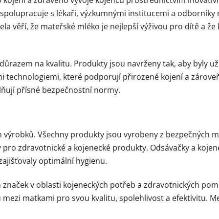
olupracuje s lékaři, výzkumnými institucemi a odborníky na
a věří, že mateřské mléko je nejlepší výživou pro dítě a že 
razem na kvalitu. Produkty jsou navrženy tak, aby byly už
i technologiemi, které podporují přirozené kojení a zárove
lňují přísné bezpečnostní normy.
 výrobků. Všechny produkty jsou vyrobeny z bezpečných mat
y pro zdravotnické a kojenecké produkty. Odsávačky a kojene
jišťovaly optimální hygienu.
značek v oblasti kojeneckých potřeb a zdravotnických pomůce
 mezi matkami pro svou kvalitu, spolehlivost a efektivitu. 