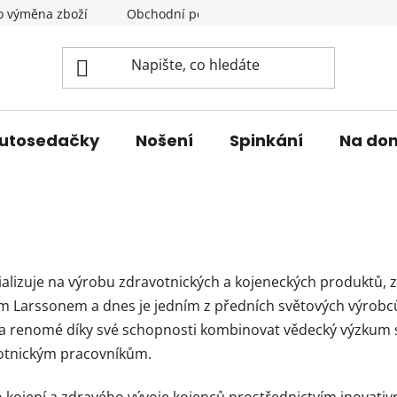
o výměna zboží
Obchodní podmínky
Podmínky ochrany 
utosedačky
Nošení
Spinkání
Na do
ializuje na výrobu zdravotnických a kojeneckých produktů, 
llem Larssonem a dnes je jedním z předních světových výro
kala renomé díky své schopnosti kombinovat vědecký výzkum 
votnickým pracovníkům.
o kojení a zdravého vývoje kojenců prostřednictvím inovativ