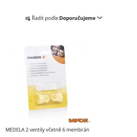
Ř
Řadit podle:
Doporučujeme
a
z
e
n
í
p
r
o
d
u
k
t
ů
MEDELA 2 ventily včetně 6 membrán