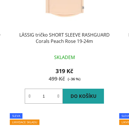
D
LÄSSIG tričko SHORT SLEEVE RASHGUARD
Corals Peach Rose 19-24m
SKLADEM
319 Kč
499 Kč
(–36 %)
DO KOŠÍKU
SLEVA
SLEV
LIKVIDACE SKLADU
LIKV