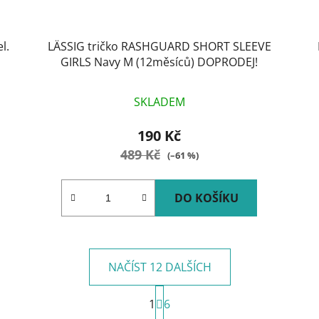
l.
LÄSSIG tričko RASHGUARD SHORT SLEEVE
GIRLS Navy M (12měsíců) DOPRODEJ!
SKLADEM
190 Kč
489 Kč
(–61 %)
DO KOŠÍKU
NAČÍST 12 DALŠÍCH
S
1
t
6
O
r