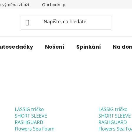
o výměna zboží
Obchodní podmínky
Podmínky ochrany 
utosedačky
Nošení
Spinkání
Na do
LÄSSIG tričko
LÄSSIG tričko
SHORT SLEEVE
SHORT SLEEVE
RASHGUARD
RASHGUARD
Flowers Sea Foam
Flowers Sea F