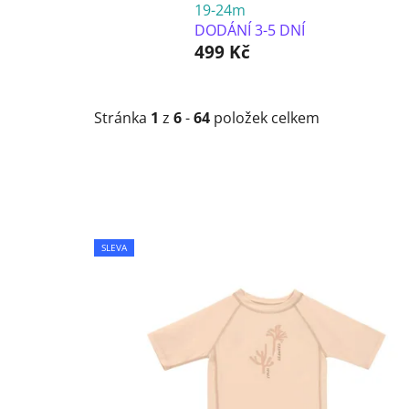
19-24m
DODÁNÍ 3-5 DNÍ
499 Kč
Stránka
1
z
6
-
64
položek celkem
V
SLEVA
ý
p
i
s
p
r
o