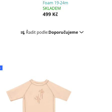
Foam 19-24m
SKLADEM
499 Kč
Ř
Řadit podle:
Doporučujeme
a
z
e
n
í
p
A
r
o
d
u
k
t