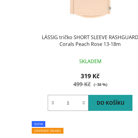
d
u
k
t
LÄSSIG tričko SHORT SLEEVE RASHGUAR
ů
Corals Peach Rose 13-18m
SKLADEM
319 Kč
499 Kč
(–36 %)
DO KOŠÍKU
SLEVA
LIKVIDACE SKLADU