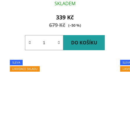
SKLADEM
339 Kč
679 Kč
(–50 %)
DO KOŠÍKU
SLEVA
SLEV
LIKVIDACE SKLADU
LIKV