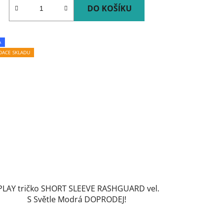
DO KOŠÍKU
A
IDACE SKLADU
 PLAY tričko SHORT SLEEVE RASHGUARD vel.
S Světle Modrá DOPRODEJ!