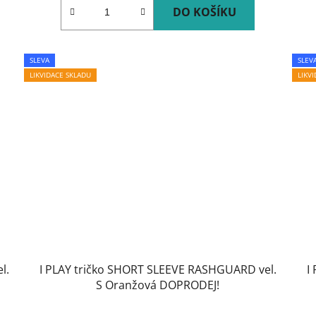
DO KOŠÍKU
SLEVA
SLEV
LIKVIDACE SKLADU
LIKV
l.
I PLAY tričko SHORT SLEEVE RASHGUARD vel.
I
S Oranžová DOPRODEJ!