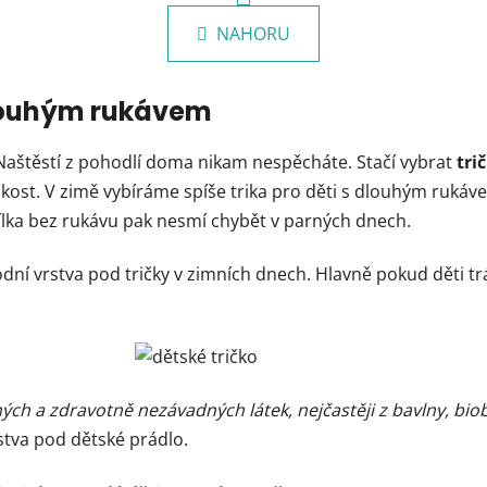
v
á
l
NAHORU
n
á
k
d
o
v
a
dlouhým rukávem
á
c
n
í
. Naštěstí z pohodlí doma nikam nespěcháte. Stačí vybrat
tri
í
p
ikost. V zimě vybíráme spíše trika pro děti s dlouhým rukáve
r
tílka bez rukávu pak nesmí chybět v parných dnech.
v
k
y
dní vrstva pod tričky v zimních dnech. Hlavně pokud děti tr
v
ý
p
i
s
kovaných a zdravotně nezávadných látek, nejčastěji z bavlny, 
u
rstva pod dětské prádlo.