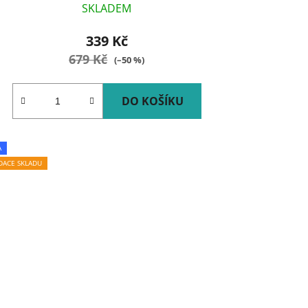
SKLADEM
339 Kč
679 Kč
(–50 %)
DO KOŠÍKU
A
IDACE SKLADU