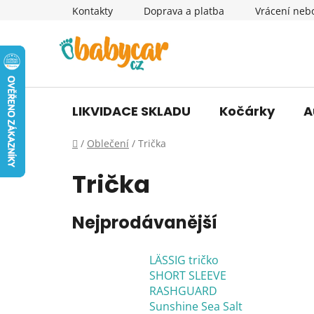
Přejít
Kontakty
Doprava a platba
Vrácení neb
na
obsah
LIKVIDACE SKLADU
Kočárky
A
Domů
/
Oblečení
/
Trička
Trička
Nejprodávanější
LÄSSIG tričko
SHORT SLEEVE
RASHGUARD
Sunshine Sea Salt