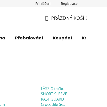
Přihlášení
Registrace
os. údajů
Věrnostní sleva
O nás
Blog
Moje 
PRÁZDNÝ KOŠÍK
NÁKUPNÍ
KOŠÍK
ma
Přebalování
Koupání
Krmení
LÄSSIG tričko
SHORT SLEEVE
RASHGUARD
oam
Crocodile Sea