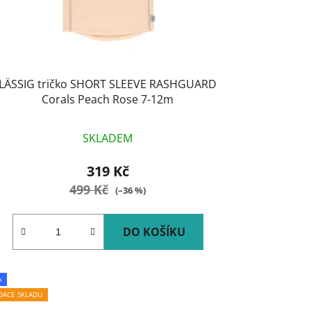
ů
LÄSSIG tričko SHORT SLEEVE RASHGUARD
Corals Peach Rose 7-12m
SKLADEM
319 Kč
499 Kč
(–36 %)
DO KOŠÍKU
A
IDACE SKLADU