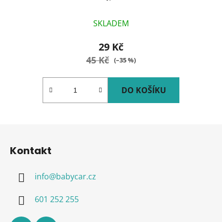
SKLADEM
29 Kč
45 Kč
(–35 %)
DO KOŠÍKU
Z
á
Kontakt
p
a
info
@
babycar.cz
t
í
601 252 255