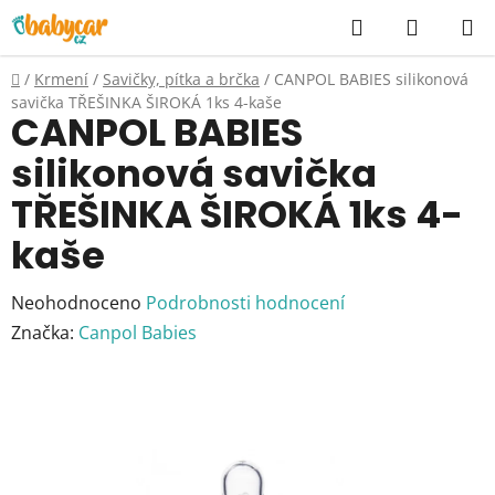
Přejít
Hledat
NÁKUP
na
KOŠÍK
obsah
Domů
/
Krmení
/
Savičky, pítka a brčka
/
CANPOL BABIES silikonová
savička TŘEŠINKA ŠIROKÁ 1ks 4-kaše
CANPOL BABIES
silikonová savička
TŘEŠINKA ŠIROKÁ 1ks 4-
kaše
Průměrné
Neohodnoceno
Podrobnosti hodnocení
hodnocení
Značka:
Canpol Babies
produktu
je
0,0
z
5