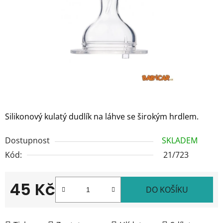
hvězdiček.
Silikonový kulatý dudlík na láhve se širokým hrdlem.
Dostupnost
SKLADEM
Kód:
21/723
45 Kč
DO KOŠÍKU
Měrná cena: