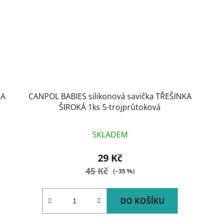
KA
CANPOL BABIES silikonová savička TŘEŠINKA
ŠIROKÁ 1ks 5-trojprůtoková
SKLADEM
29 Kč
45 Kč
(–35 %)
DO KOŠÍKU