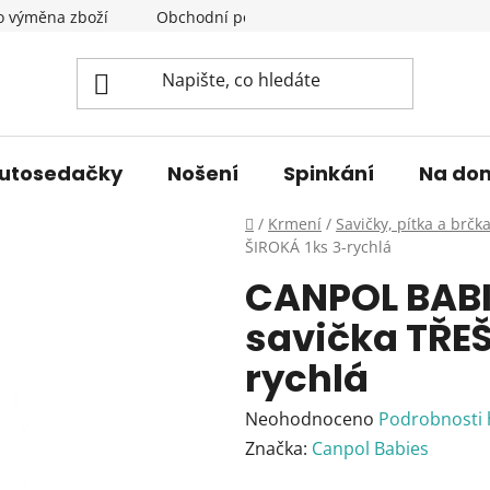
o výměna zboží
Obchodní podmínky
Podmínky ochrany 
utosedačky
Nošení
Spinkání
Na do
Domů
/
Krmení
/
Savičky, pítka a brčk
ŠIROKÁ 1ks 3-rychlá
CANPOL BABI
savička TŘEŠ
rychlá
Průměrné
Neohodnoceno
Podrobnosti
hodnocení
Značka:
Canpol Babies
produktu