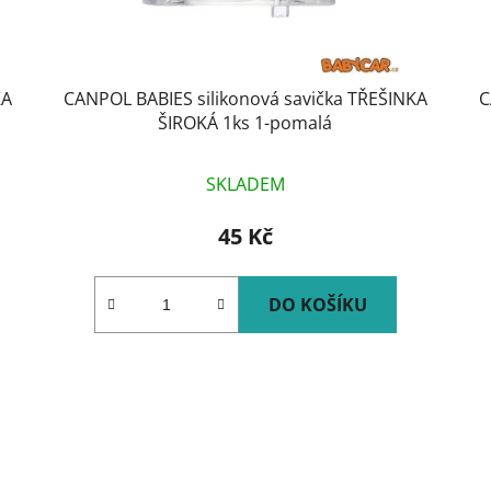
KA
CANPOL BABIES silikonová savička TŘEŠINKA
C
ŠIROKÁ 1ks 1-pomalá
SKLADEM
45 Kč
DO KOŠÍKU