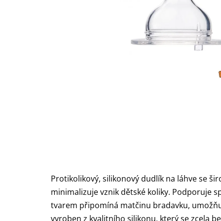
Protikolikový, silikonový dudlík na láhve se 
minimalizuje vznik dětské koliky. Podporuje sp
tvarem připomíná matčinu bradavku, umožňuj
vyroben z kvalitního silikonu, který se zcela