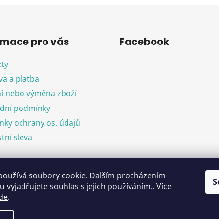
rmace pro vás
Facebook
ty
a a platba
í nebo výměna zboží
dní podmínky
ky ochrany os. údajů
tní sleva
používá soubory cookie. Dalším procházením
objednávka
S
 vyjadřujete souhlas s jejich používáním.. Více
de
.