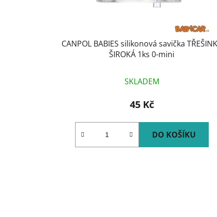
CANPOL BABIES silikonová savička TŘEŠIN
ŠIROKÁ 1ks 0-mini
SKLADEM
45 Kč
DO KOŠÍKU