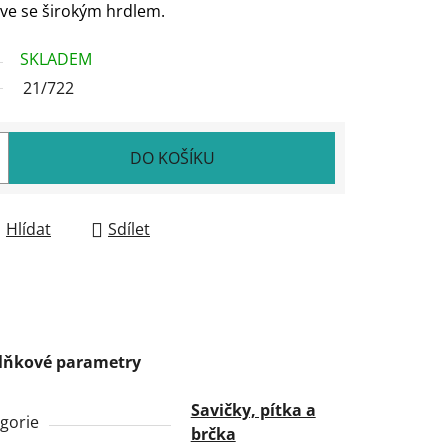
áhve se širokým hrdlem.
SKLADEM
21/722
DO KOŠÍKU
Hlídat
Sdílet
lňkové parametry
Savičky, pítka a
gorie
brčka