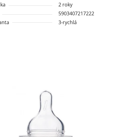
uka
2 roky
5903407217222
anta
3-rychlá