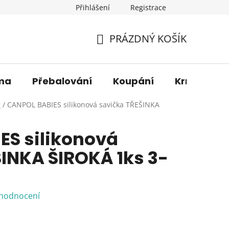
Přihlášení
Registrace
os. údajů
Věrnostní sleva
O nás
Blog
Moje 
PRÁZDNÝ KOŠÍK
NÁKUPNÍ
KOŠÍK
ma
Přebalování
Koupání
Krmení
a
/
CANPOL BABIES silikonová savička TŘEŠINKA
ES silikonová
INKA ŠIROKÁ 1ks 3-
 hodnocení