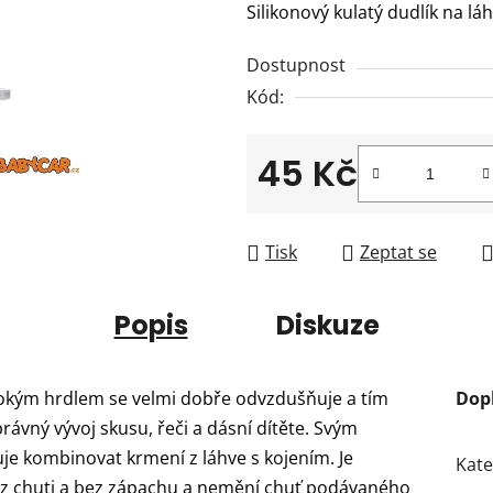
Silikonový kulatý dudlík na l
je
0,0
Dostupnost
z
Kód:
5
hvězdiček.
45 Kč
Měrná cena:
Tisk
Zeptat se
Popis
Diskuze
širokým hrdlem se velmi dobře odvzdušňuje a tím
Dop
rávný vývoj skusu, řeči a dásní dítěte. Svým
e kombinovat krmení z láhve s kojením. Je
Kate
 bez chuti a bez zápachu a nemění chuť podávaného