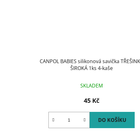
CANPOL BABIES silikonová savička TŘEŠIN
ŠIROKÁ 1ks 4-kaše
SKLADEM
45 Kč
DO KOŠÍKU