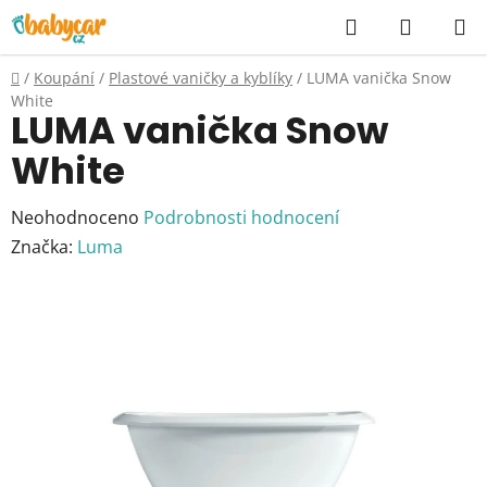
Přejít
Hledat
NÁKUP
na
KOŠÍK
obsah
Domů
/
Koupání
/
Plastové vaničky a kyblíky
/
LUMA vanička Snow
White
LUMA vanička Snow
White
Průměrné
Neohodnoceno
Podrobnosti hodnocení
hodnocení
Značka:
Luma
produktu
je
0,0
z
5
hvězdiček.