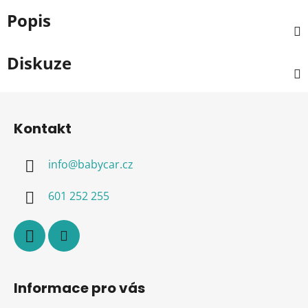
Popis
Diskuze
Z
á
Kontakt
p
a
info
@
babycar.cz
t
í
601 252 255
Informace pro vás