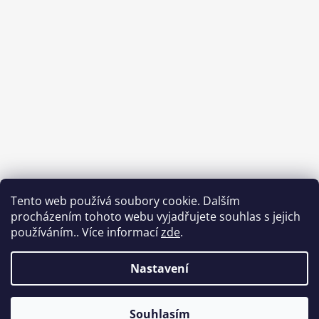
Tento web používá soubory cookie. Dalším
procházením tohoto webu vyjadřujete souhlas s jejich
používáním.. Více informací
zde
.
Sledovat na Instagramu
Nastavení
Vytvořil Shoptet
Souhlasím
Copyright 2026
Babycar s.r.o.
. Všechna práva