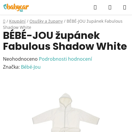
Přejít
Hledat
NÁKUP
na
KOŠÍK
obsah
Domů
/
Koupání
/
Osušky a župany
/
BÉBÉ-JOU župánek Fabulous
Shadow White
BÉBÉ-JOU župánek
Fabulous Shadow White
Průměrné
Neohodnoceno
Podrobnosti hodnocení
hodnocení
Značka:
Bébé-Jou
produktu
je
0,0
z
5
hvězdiček.