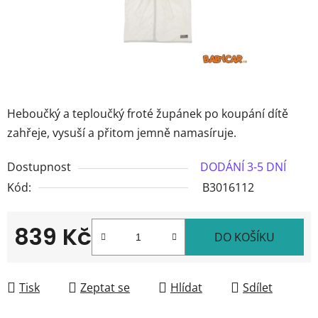
Heboučký a teploučký froté župánek po koupání dítě
zahřeje, vysuší a přitom jemně namasíruje.
Dostupnost
DODÁNÍ 3-5 DNÍ
Kód:
B3016112
839 Kč
DO KOŠÍKU
Měrná cena:
Tisk
Zeptat se
Hlídat
Sdílet