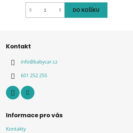
DO KOŠÍKU
Z
á
Kontakt
p
a
info
@
babycar.cz
t
í
601 252 255
Informace pro vás
Kontakty