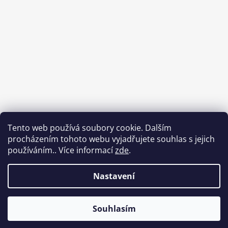
Tento web používá soubory cookie. Dalším
procházením tohoto webu vyjadřujete souhlas s jejich
používáním.. Více informací
zde
.
Sledovat na Instagramu
Nastavení
Vytvořil Shoptet
Souhlasím
Copyright 2026
Babycar s.r.o.
. Všechna práva
vyhrazena.