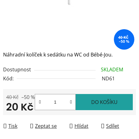
40 KČ
–50 %
Náhradní kolíček k sedátku na WC od Bébé-Jou.
Dostupnost
SKLADEM
Kód:
ND61
40 Kč
–50 %
DO KOŠÍKU
20 Kč
Měrná cena:
Tisk
Zeptat se
Hlídat
Sdílet