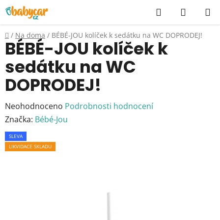
Přejít
Hledat
NÁKUP
na
KOŠÍK
obsah
Domů
/
Na doma
/
BÉBÉ-JOU kolíček k sedátku na WC DOPRODEJ!
BÉBÉ-JOU kolíček k
sedátku na WC
DOPRODEJ!
Průměrné
Neohodnoceno
Podrobnosti hodnocení
hodnocení
Značka:
Bébé-Jou
produktu
SLEVA
je
LIKVIDACE SKLADU
0,0
z
5
hvězdiček.