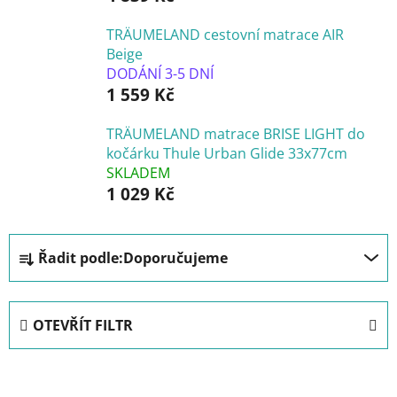
TRÄUMELAND cestovní matrace AIR
Beige
DODÁNÍ 3-5 DNÍ
1 559 Kč
TRÄUMELAND matrace BRISE LIGHT do
kočárku Thule Urban Glide 33x77cm
SKLADEM
1 029 Kč
Ř
Řadit podle:
Doporučujeme
a
z
e
OTEVŘÍT FILTR
n
í
V
p