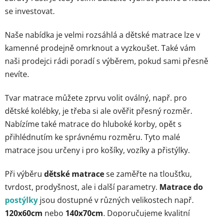
i
se investovat.
s
u
Naše nabídka je velmi rozsáhlá a dětské matrace lze v
kamenné prodejně omrknout a vyzkoušet. Také vám
naši prodejci rádi poradí s výběrem, pokud sami přesně
nevíte.
Tvar matrace můžete zprvu volit oválný, např. pro
dětské kolébky, je třeba si ale ověřit přesný rozměr.
Nabízíme také matrace do hluboké korby, opět s
přihlédnutím ke správnému rozměru. Tyto malé
matrace jsou určeny i pro košíky, vozíky a přistýlky.
Při výběru
dětské matrace
se zaměřte na tloušťku,
tvrdost, prodyšnost, ale i další parametry.
Matrace do
postýlky
jsou dostupné v různých velikostech např.
120x60cm
nebo
140x70cm
. Doporučujeme kvalitní