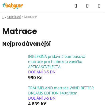
Přejít
Hledat
NÁKUP
na
KOŠÍK
obsah
Domů
/
Spinkání
/
Matrace
Matrace
Nejprodávanější
INGLESINA přídavná bambusová
matrace pro hlubokou vaničku
APTICA/XT/ELECTA
DODÁNÍ 3-5 DNÍ
990 Kč
TRÄUMELAND matrace WIND BETTER
DREAMS EDITION 140x70cm
DODÁNÍ 3-5 DNÍ
4 839 Kč