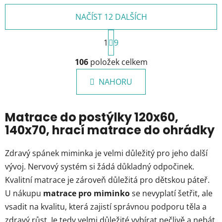
NAČÍST 12 DALŠÍCH
S
1
t
9
r
O
á
106
položek celkem
v
n
l
k
NAHORU
á
o
d
v
a
á
Matrace do postýlky 120x60,
c
n
140x70, hrací matrace do ohrádky
í
í
p
r
Zdravý spánek miminka je velmi důležitý pro jeho další
v
vývoj. Nervový systém si žádá důkladný odpočinek.
k
Kvalitní matrace je zároveň důležitá pro dětskou páteř.
y
U nákupu
matrace pro miminko
se nevyplatí šetřit, ale
v
ý
vsadit na kvalitu, která zajistí správnou podporu těla a
p
zdravý růst.
Je tedy velmi důležité vybírat pečlivě a nebát