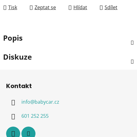
Tisk
Zeptat se
Hlídat
Sdílet
Popis
Diskuze
Z
á
Kontakt
p
a
info
@
babycar.cz
t
í
601 252 255