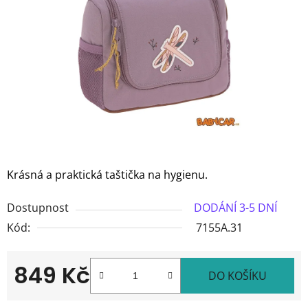
5
hvězdiček.
Krásná a praktická taštička na hygienu.
Dostupnost
DODÁNÍ 3-5 DNÍ
Kód:
7155A.31
849 Kč
DO KOŠÍKU
Měrná cena: