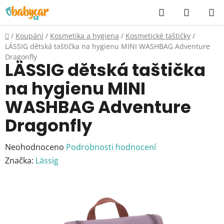
Přejít
Hledat
NÁKUP
na
KOŠÍK
obsah
Domů
/
Koupání
/
Kosmetika a hygiena
/
Kosmetické taštičky
/
LÄSSIG dětská taštička na hygienu MINI WASHBAG Adventure
Dragonfly
LÄSSIG dětská taštička
na hygienu MINI
WASHBAG Adventure
Dragonfly
Průměrné
Neohodnoceno
Podrobnosti hodnocení
hodnocení
Značka:
Lässig
produktu
je
0,0
z