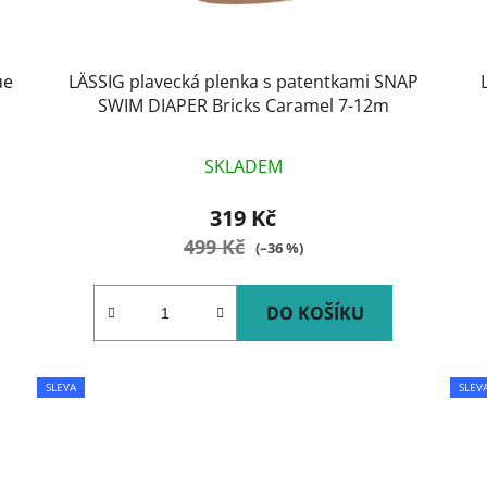
ue
LÄSSIG plavecká plenka s patentkami SNAP
SWIM DIAPER Bricks Caramel 7-12m
SKLADEM
319 Kč
499 Kč
(–36 %)
DO KOŠÍKU
SLEVA
SLEV