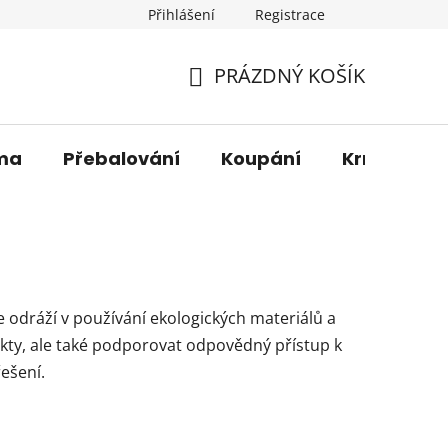
Přihlášení
Registrace
os. údajů
Věrnostní sleva
O nás
Blog
Moje 
PRÁZDNÝ KOŠÍK
NÁKUPNÍ
KOŠÍK
ma
Přebalování
Koupání
Krmení
e odráží v používání ekologických materiálů a
dukty, ale také podporovat odpovědný přístup k
ešení.