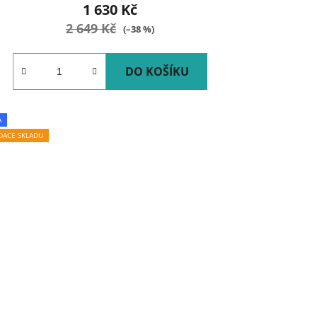
1 630 Kč
2 649 Kč
(–38 %)
DO KOŠÍKU
A
IDACE SKLADU