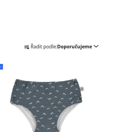
Ř
Řadit podle:
Doporučujeme
a
z
e
A
n
í
p
r
o
d
u
k