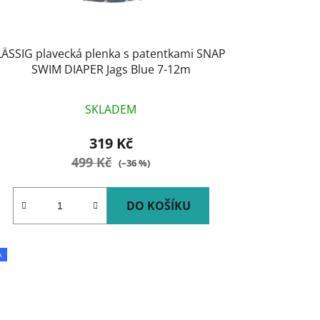
t
ů
LÄSSIG plavecká plenka s patentkami SNAP
SWIM DIAPER Jags Blue 7-12m
SKLADEM
319 Kč
499 Kč
(–36 %)
DO KOŠÍKU
A