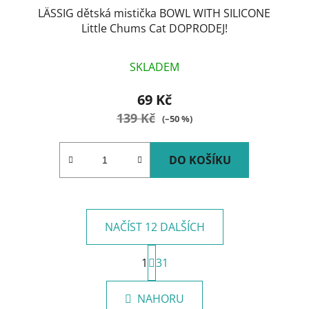
LÄSSIG dětská mistička BOWL WITH SILICONE
Little Chums Cat DOPRODEJ!
SKLADEM
69 Kč
139 Kč
(–50 %)
DO KOŠÍKU
NAČÍST 12 DALŠÍCH
S
1
t
31
O
r
v
á
l
NAHORU
n