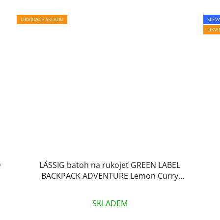
LIKVIDACE SKLADU
SLEV
LIKV
D
LÄSSIG batoh na rukojeť GREEN LABEL
BACKPACK ADVENTURE Lemon Curry
DOPRODEJ!
SKLADEM