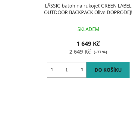
LÄSSIG batoh na rukojeť GREEN LABEL
OUTDOOR BACKPACK Olive DOPRODEJ!
SKLADEM
1 649 Kč
2 649 Kč
(–37 %)
DO KOŠÍKU