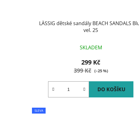
u
k
t
LÄSSIG dětské sandály BEACH SANDALS Bl
ů
vel. 25
SKLADEM
299 Kč
399 Kč
(–25 %)
DO KOŠÍKU
SLEVA