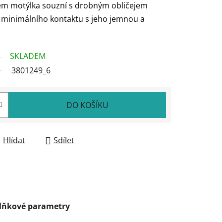
rem motýlka souzní s drobným obličejem
 minimálního kontaktu s jeho jemnou a
SKLADEM
3801249_6
DO KOŠÍKU
Hlídat
Sdílet
lňkové parametry