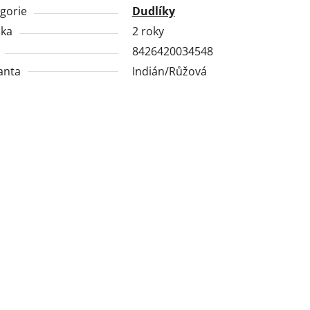
gorie
Dudlíky
uka
2 roky
8426420034548
anta
Indián/Růžová