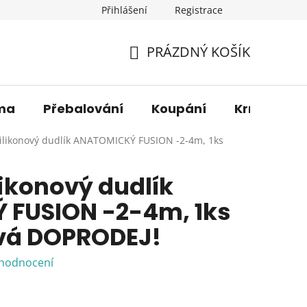
Přihlášení
Registrace
os. údajů
Věrnostní sleva
O nás
Blog
Moje 
PRÁZDNÝ KOŠÍK
NÁKUPNÍ
KOŠÍK
ma
Přebalování
Koupání
Krmení
ilikonový dudlík ANATOMICKÝ FUSION -2-4m, 1ks
ikonový dudlík
FUSION -2-4m, 1ks
vá DOPRODEJ!
 hodnocení