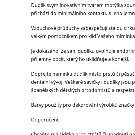
Dudlík svým inovativním tvarem motýlka sou
přichází do minimálního kontaktu s jeho jemn
Vzduchové průduchy zabezpečují stálou cirkul
velkým pomocníkem pro klid Vašeho miminka, 
Je dokázáno, že sání dudlíku uvolňuje endorfi
příjemný pocit, který ho uklidňuje a konejší.
Dopřejte miminku dudlík místo prstů či pěstič
dentální vývoj. Veškeré savičky i dudlíky jsou
španělských dětských ortodontistů a respektují
Barvy použity pro dekorování výrobků značky 
Doporučení:
Chraňte svá šidítka proti ztrátě či upadnutí n