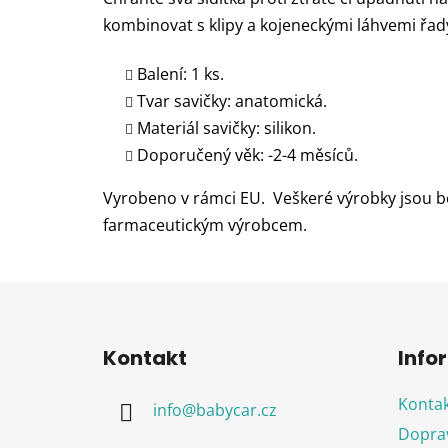
kombinovat s klipy a kojeneckými láhvemi řad
Balení: 1 ks.
Tvar savičky: anatomická.
Materiál savičky: silikon.
Doporučený věk: -2-4 měsíců.
Vyrobeno v rámci EU. Veškeré výrobky jsou b
farmaceutickým výrobcem.
Z
á
Kontakt
Info
p
a
Kontak
info
@
babycar.cz
t
Doprav
í