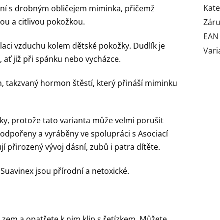
Kate
zní s drobným obličejem miminka, přičemž
ou a citlivou pokožkou.
Zár
EAN
aci vzduchu kolem dětské pokožky. Dudlík je
Vari
ať již při spánku nebo vycházce.
n, takzvaný hormon štěstí, který přináší miminku
ky, protože tato varianta může velmi porušit
 podpořeny a vyráběny ve spolupráci s Asociací
 přirozený vývoj dásní, zubů i patra dítěte.
Suavinex jsou přírodní a netoxické.
a zem a opatřete k nim klip s řetízkem. Můžete