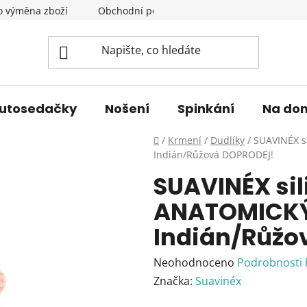
o výměna zboží
Obchodní podmínky
Podmínky ochrany 
utosedačky
Nošení
Spinkání
Na do
Domů
/
Krmení
/
Dudlíky
/
SUAVINÉX s
Indián/Růžová DOPRODEJ!
SUAVINÉX sil
ANATOMICKÝ 
Indián/Růžo
Průměrné
Neohodnoceno
Podrobnosti
hodnocení
Značka:
Suavinéx
produktu