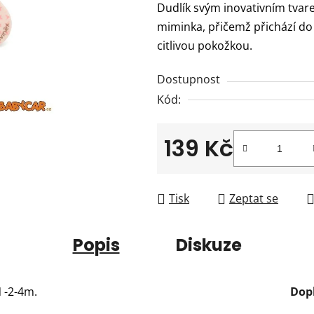
Dudlík svým inovativním tva
je
miminka, přičemž přichází do
0,0
citlivou pokožkou.
z
5
Dostupnost
hvězdiček.
Kód:
139 Kč
Měrná cena:
Tisk
Zeptat se
Popis
Diskuze
 -2-4m.
Dop