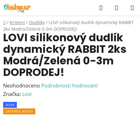
Přejít
Hledat
NÁKUP
na
KOŠÍK
obsah
Domů
/
Krmení
/
Dudlíky
/
LOVI silikonový dudlík dynamický RABBIT
2ks Modrá/Zelená 0-3m DOPRODEJ!
LOVI silikonový dudlík
dynamický RABBIT 2ks
Modrá/Zelená 0-3m
DOPRODEJ!
Průměrné
Neohodnoceno
Podrobnosti hodnocení
hodnocení
Značka:
Lovi
produktu
SLEVA
je
LIKVIDACE SKLADU
0,0
z
5