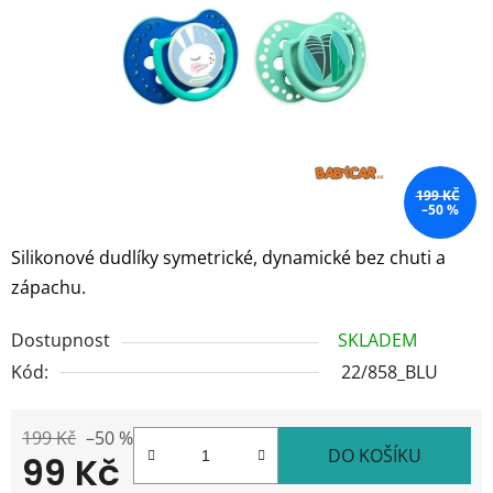
hvězdiček.
199 KČ
–50 %
Silikonové dudlíky symetrické, dynamické bez chuti a
zápachu.
Dostupnost
SKLADEM
Kód:
22/858_BLU
199 Kč
–50 %
DO KOŠÍKU
99 Kč