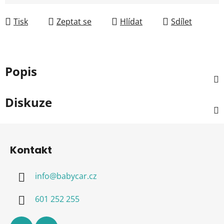
Měrná cena:
Tisk
Zeptat se
Hlídat
Sdílet
Popis
Diskuze
Z
á
Kontakt
p
a
info
@
babycar.cz
t
í
601 252 255