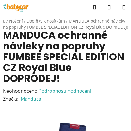
Přejít
Hledat
NÁKUP
na
KOŠÍK
obsah
Domů
/
Nošení
/
Doplňky k nosítkům
/
MANDUCA ochranné návleky
na popruhy FUMBEE SPECIAL EDITION CZ Royal Blue DOPRODEJ!
MANDUCA ochranné
návleky na popruhy
FUMBEE SPECIAL EDITION
CZ Royal Blue
DOPRODEJ!
Průměrné
Neohodnoceno
Podrobnosti hodnocení
hodnocení
Značka:
Manduca
produktu
je
0,0
z