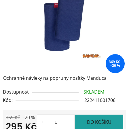
5
hvězdiček.
369 KČ
–20 %
Ochranné návleky na popruhy nosítky Manduca
Dostupnost
SKLADEM
Kód:
222411001706
369 Kč
–20 %
DO KOŠÍKU
295 Kč