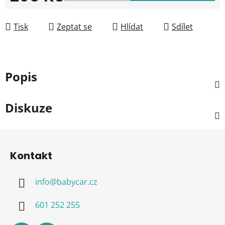
Měrná cena:
Tisk
Zeptat se
Hlídat
Sdílet
Popis
Diskuze
Z
á
Kontakt
p
a
info
@
babycar.cz
t
í
601 252 255