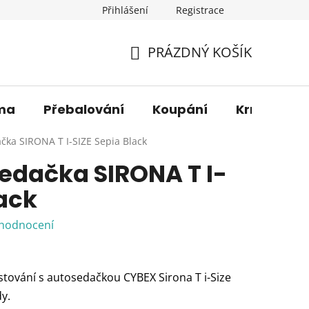
Přihlášení
Registrace
os. údajů
Věrnostní sleva
O nás
Blog
Moje 
PRÁZDNÝ KOŠÍK
NÁKUPNÍ
KOŠÍK
ma
Přebalování
Koupání
Krmení
čka SIRONA T I-SIZE Sepia Black
edačka SIRONA T I-
lack
 hodnocení
estování s autosedačkou CYBEX Sirona T i-Size
y.