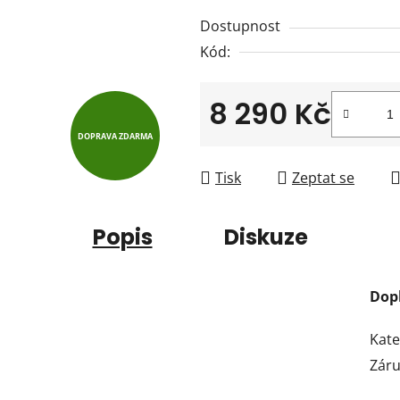
z
Dostupnost
5
Kód:
hvězdiček.
8 290 Kč
DOPRAVA ZDARMA
Měrná cena:
Tisk
Zeptat se
Popis
Diskuze
Dop
Kate
Zár