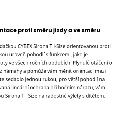
entace proti směru jízdy a ve směru
sedačkou CYBEX Sirona T i-Size orientovanou proti
kou úroveň pohodlí s funkcemi, jako je
loty ve všech ročních obdobích. Plynulé otáčení o
ez námahy a pomůže vám měnit orientaci mezi
te sedadlo jednou rukou, pro větší pohodlí na
ovaná lineární ochrana při bočním nárazu, vám
u Sirona T i-Size na radostné výlety s dítětem.