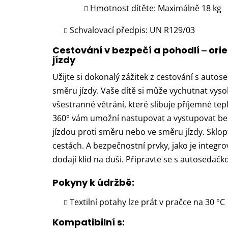
Hmotnost dítěte: Maximálně 18 kg
Schvalovací předpis: UN R129/03
Cestování v bezpečí a pohodlí ‒ ori
jízdy
Užijte si dokonalý zážitek z cestování s auto
směru jízdy. Vaše dítě si může vychutnat vyso
všestranné větrání, které slibuje příjemné tep
360° vám umožní nastupovat a vystupovat b
jízdou proti směru nebo ve směru jízdy. Sklop
cestách. A bezpečnostní prvky, jako je integr
dodají klid na duši. Připravte se s autosedačko
Pokyny k údržbě:
Textilní potahy lze prát v pračce na 30 °C
Kompatibilní s: