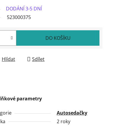
DODÁNÍ 3-5 DNÍ
523000375
DO KOŠÍKU
Hlídat
Sdílet
lňkové parametry
gorie
Autosedačky
uka
2 roky