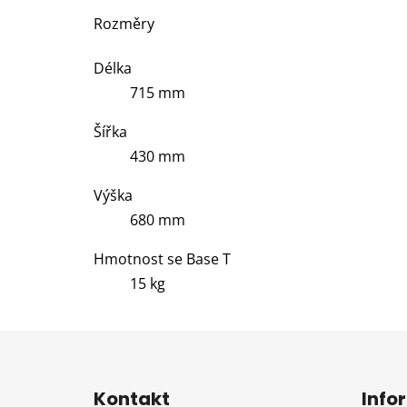
Rozměry
Délka
715 mm
Šířka
430 mm
Výška
680 mm
Hmotnost se Base T
15 kg
Z
á
Kontakt
Info