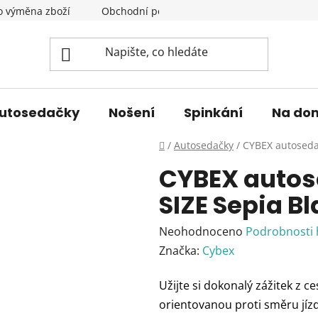
o výměna zboží
Obchodní podmínky
Podmínky ochrany 
utosedačky
Nošení
Spinkání
Na do
Domů
/
Autosedačky
/
CYBEX autoseda
CYBEX autos
SIZE Sepia B
Průměrné
Neohodnoceno
Podrobnosti
hodnocení
Značka:
Cybex
produktu
Užijte si dokonalý zážitek z c
je
orientovanou proti směru jízd
0,0