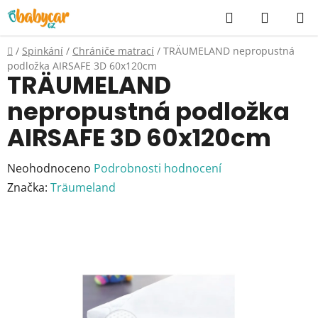
Přejít
Hledat
NÁKUP
na
KOŠÍK
obsah
Domů
/
Spinkání
/
Chrániče matrací
/
TRÄUMELAND nepropustná
podložka AIRSAFE 3D 60x120cm
TRÄUMELAND
nepropustná podložka
AIRSAFE 3D 60x120cm
Průměrné
Neohodnoceno
Podrobnosti hodnocení
hodnocení
Značka:
Träumeland
produktu
je
0,0
z
5
hvězdiček.