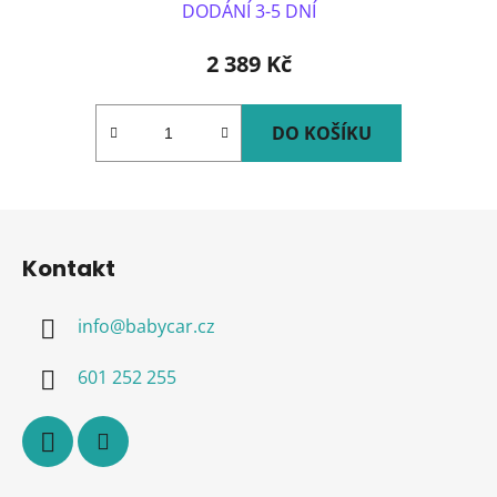
DODÁNÍ 3-5 DNÍ
2 389 Kč
DO KOŠÍKU
Z
á
Kontakt
p
a
info
@
babycar.cz
t
í
601 252 255