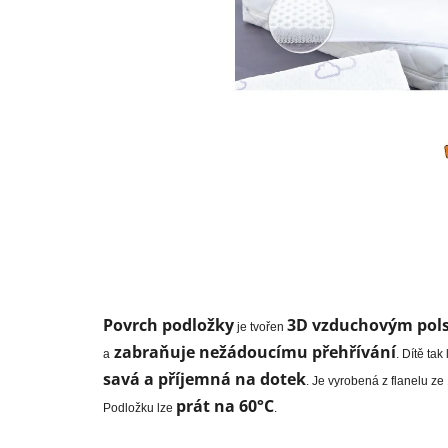
Povrch podložky
3D vzduchovým pol
je tvořen
zabraňuje nežádoucímu přehřívání
a
. Dítě tak
savá a příjemná na dotek
. Je vyrobená z flanelu ze
prát na 60°C
Podložku lze
.