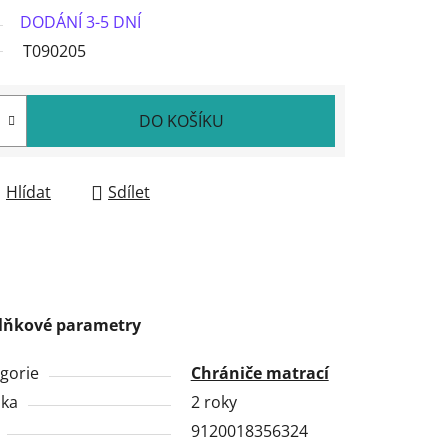
DODÁNÍ 3-5 DNÍ
T090205
DO KOŠÍKU
Hlídat
Sdílet
lňkové parametry
gorie
Chrániče matrací
uka
2 roky
9120018356324