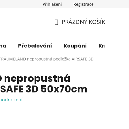
Přihlášení
Registrace
os. údajů
Věrnostní sleva
O nás
Blog
Moje 
PRÁZDNÝ KOŠÍK
NÁKUPNÍ
KOŠÍK
ma
Přebalování
Koupání
Krmení
TRÄUMELAND nepropustná podložka AIRSAFE 3D
 nepropustná
RSAFE 3D 50x70cm
 hodnocení