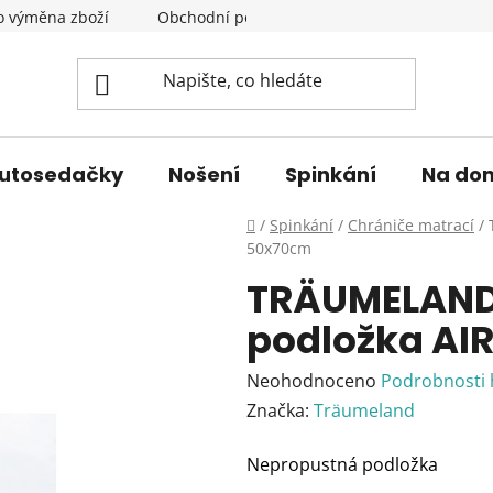
o výměna zboží
Obchodní podmínky
Podmínky ochrany 
utosedačky
Nošení
Spinkání
Na do
Domů
/
Spinkání
/
Chrániče matrací
/
50x70cm
TRÄUMELAND
podložka AI
Průměrné
Neohodnoceno
Podrobnosti
hodnocení
Značka:
Träumeland
produktu
Nepropustná podložka
je