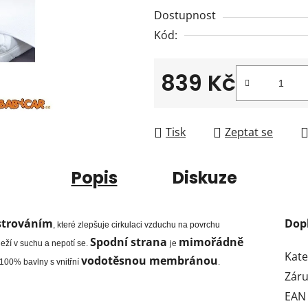
0,0
Dostupnost
z
Kód:
5
hvězdiček.
839 Kč
Měrná cena:
Tisk
Zeptat se
Popis
Diskuze
strováním
Dop
, které zlepšuje cirkulaci vzduchu na povrchu
Spodní strana
mimořádně
 leží v suchu a nepotí se.
je
Kate
vodotěsnou membránou
 100% bavlny s vnitřní
.
Zár
EAN