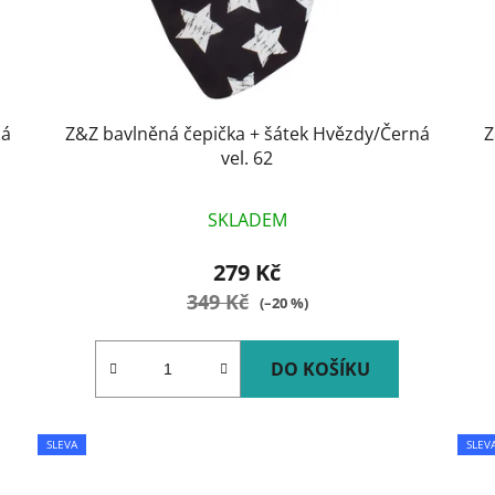
ná
Z&Z bavlněná čepička + šátek Hvězdy/Černá
Z
vel. 62
SKLADEM
279 Kč
349 Kč
(–20 %)
DO KOŠÍKU
SLEVA
SLEV