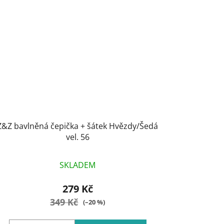
Z&Z bavlněná čepička + šátek Hvězdy/Šedá
vel. 56
SKLADEM
279 Kč
349 Kč
(–20 %)