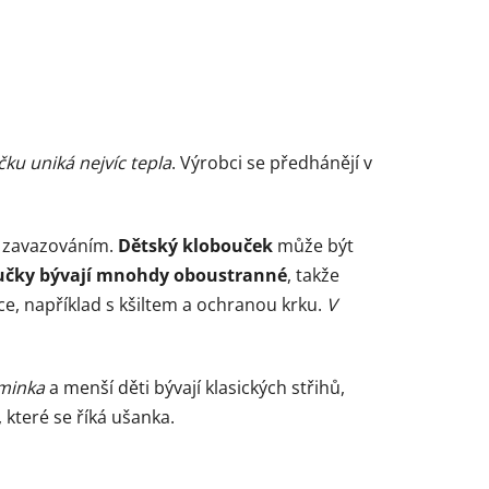
čku uniká nejvíc tepla
. Výrobci se předhánějí v
m zavazováním.
Dětský klobouček
může být
učky bývají mnohdy oboustranné
, takže
pce, například s kšiltem a ochranou krku.
V
iminka
a menší děti bývají klasických střihů,
které se říká ušanka.