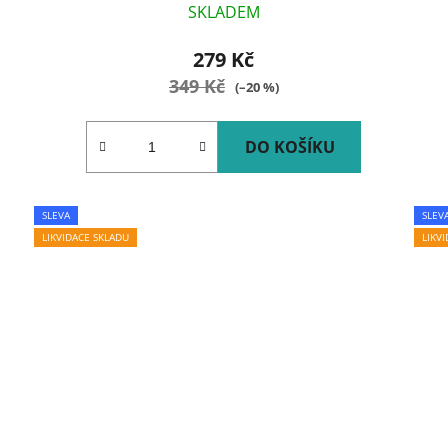
SKLADEM
279 Kč
349 Kč
(–20 %)
DO KOŠÍKU
SLEVA
SLEV
LIKVIDACE SKLADU
LIKV