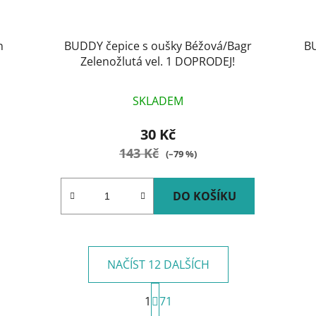
n
BUDDY čepice s oušky Béžová/Bagr
BU
Zelenožlutá vel. 1 DOPRODEJ!
SKLADEM
30 Kč
143 Kč
(–79 %)
DO KOŠÍKU
NAČÍST 12 DALŠÍCH
S
1
t
71
O
r