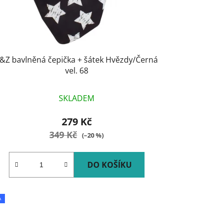
ů
&Z bavlněná čepička + šátek Hvězdy/Černá
vel. 68
SKLADEM
279 Kč
349 Kč
(–20 %)
DO KOŠÍKU
A