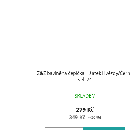
Z&Z bavlněná čepička + šátek Hvězdy/Čer
vel. 74
SKLADEM
279 Kč
349 Kč
(–20 %)