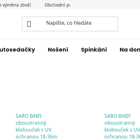
o výměna zboží
Obchodní podmínky
Podmínky ochrany 
utosedačky
Nošení
Spinkání
Na do
SARO BABY
SARO BABY
oboustranný
oboustranný
klobouček s UV
klobouček s U
ochranou 18-36m
ochranou 18-