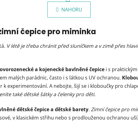
v
á
l
NAHORU
n
á
k
d
o
v
a
 zimní čepice pro miminka
á
c
n
í
tá.
V létě je třeba chránit před sluníčkem a v zimě přes hlavi
í
p
r
v
ovorozenecké a kojenecké bavlněné čepice
i s praktický
k
y
m malých parádnic, často i s látkou s UV ochranou.
Klobo
v
or k experimentování. A nebojte, šijí se i kloboučky pro chla
ý
eníte také dětské šátky a čelenky pro děti.
p
i
vlněné dětské čepice a dětské barety
.
Zimní čepice pro m
s
u
sové, v klasickém střihu nebo s prodlouženou ochranou uší, 