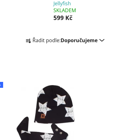
Jellyfish
SKLADEM
599 Kč
Ř
Řadit podle:
Doporučujeme
a
z
e
n
í
p
A
r
o
d
u
k
t