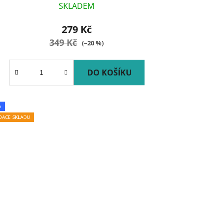
SKLADEM
279 Kč
349 Kč
(–20 %)
DO KOŠÍKU
A
IDACE SKLADU