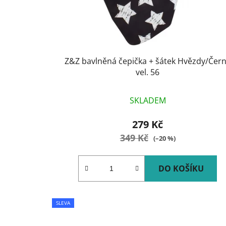
d
u
k
t
Z&Z bavlněná čepička + šátek Hvězdy/Čer
ů
vel. 56
SKLADEM
279 Kč
349 Kč
(–20 %)
DO KOŠÍKU
SLEVA