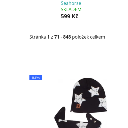
Seahorse
SKLADEM
599 Kč
Stránka
1
z
71
-
848
položek celkem
V
SLEVA
ý
p
i
s
p
r
o