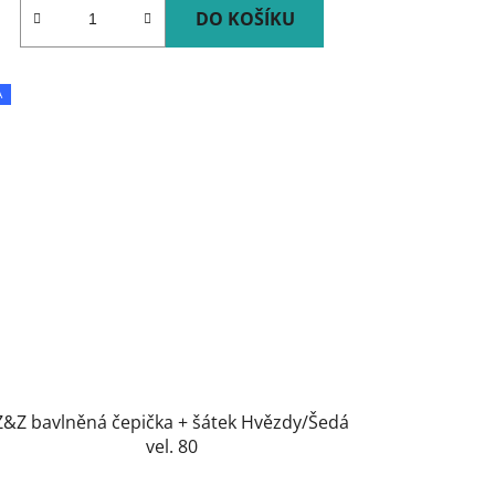
DO KOŠÍKU
A
Z&Z bavlněná čepička + šátek Hvězdy/Šedá
vel. 80