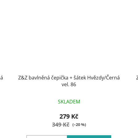
ná
Z&Z bavlněná čepička + šátek Hvězdy/Černá
vel. 86
SKLADEM
279 Kč
349 Kč
(–20 %)