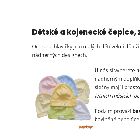
Dětské a kojenecké čepice,
Ochrana hlavičky je u malých dětí velmi důleži
nádherných designech.
U nás si vyberete
n
nádherným doplňke
slečny mají i prost
letních měsících oc
Podzim provází
ba
bavlněné nebo flee