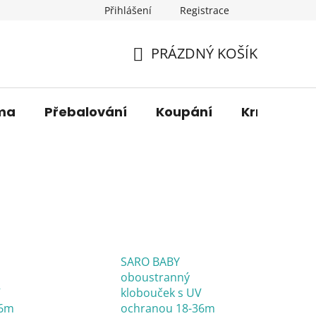
Přihlášení
Registrace
os. údajů
Věrnostní sleva
O nás
Blog
Moje 
PRÁZDNÝ KOŠÍK
NÁKUPNÍ
KOŠÍK
ma
Přebalování
Koupání
Krmení
SARO BABY
oboustranný
V
klobouček s UV
36m
ochranou 18-36m