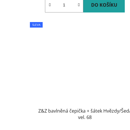
DO KOŠÍKU
SLEVA
Z&Z bavlněná čepička + šátek Hvězdy/Šed
vel. 68