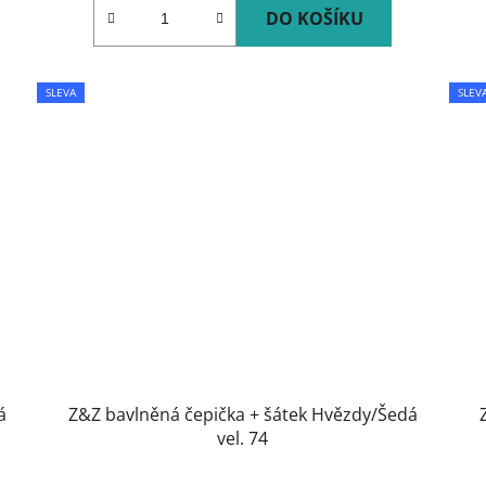
DO KOŠÍKU
SLEVA
SLEV
á
Z&Z bavlněná čepička + šátek Hvězdy/Šedá
vel. 74