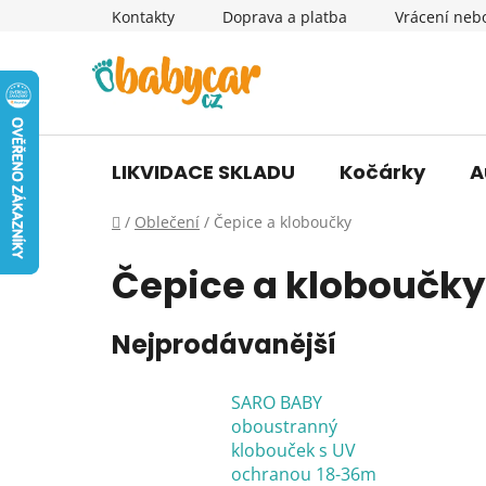
Přejít
Kontakty
Doprava a platba
Vrácení neb
na
obsah
LIKVIDACE SKLADU
Kočárky
A
Domů
/
Oblečení
/
Čepice a kloboučky
Čepice a kloboučky
Nejprodávanější
SARO BABY
oboustranný
klobouček s UV
ochranou 18-36m