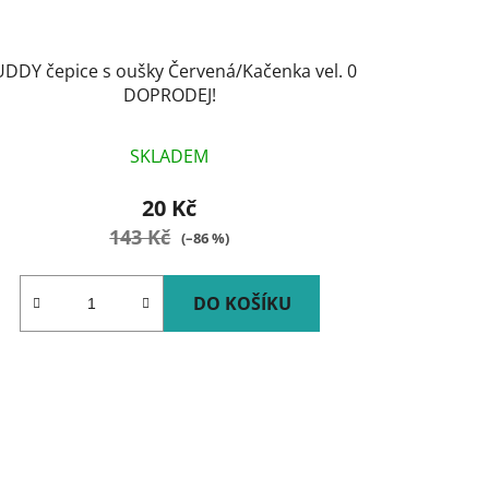
DDY čepice s oušky Červená/Kačenka vel. 0
DOPRODEJ!
SKLADEM
20 Kč
143 Kč
(–86 %)
DO KOŠÍKU