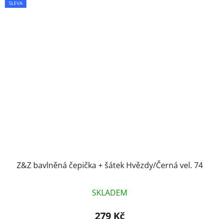
SLEVA
Z&Z bavlněná čepička + šátek Hvězdy/Černá vel. 74
SKLADEM
279 Kč