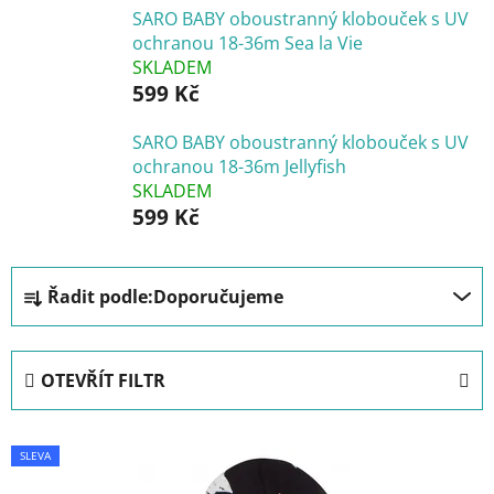
SARO BABY oboustranný klobouček s UV
ochranou 18-36m Sea la Vie
SKLADEM
599 Kč
SARO BABY oboustranný klobouček s UV
ochranou 18-36m Jellyfish
SKLADEM
599 Kč
Ř
Řadit podle:
Doporučujeme
a
z
e
OTEVŘÍT FILTR
n
í
V
p
SLEVA
ý
r