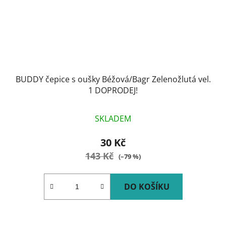
BUDDY čepice s oušky Béžová/Bagr Zelenožlutá vel.
1 DOPRODEJ!
SKLADEM
30 Kč
143 Kč
(–79 %)
DO KOŠÍKU