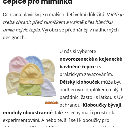
čepice pro miminka
í
í
p
r
Ochrana hlavičky je u malých dětí velmi důležitá.
V létě je
v
třeba chránit před sluníčkem a v zimě přes hlavičku
k
uniká nejvíc tepla
. Výrobci se předhánějí v nádherných
y
designech.
v
ý
p
U nás si vyberete
i
novorozenecké a kojenecké
s
bavlněné čepice
i s
u
praktickým zavazováním.
Dětský klobouček
může být
nádherným doplňkem malých
parádnic, často i s látkou s UV
ochranou.
Kloboučky bývají
mnohdy oboustranné
, takže slečny mají i prostor k
experimentování. A nebojte, šijí se i kloboučky pro