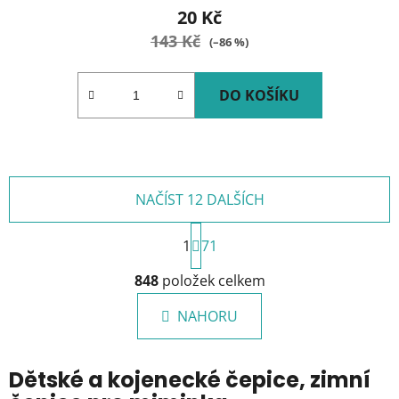
20 Kč
143 Kč
(–86 %)
DO KOŠÍKU
NAČÍST 12 DALŠÍCH
S
1
t
71
r
O
á
848
položek celkem
v
n
l
k
NAHORU
á
o
d
v
a
á
Dětské a kojenecké čepice, zimní
c
n