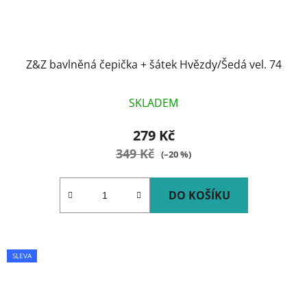
Z&Z bavlněná čepička + šátek Hvězdy/Šedá vel. 74
SKLADEM
279 Kč
349 Kč
(–20 %)
DO KOŠÍKU
SLEVA