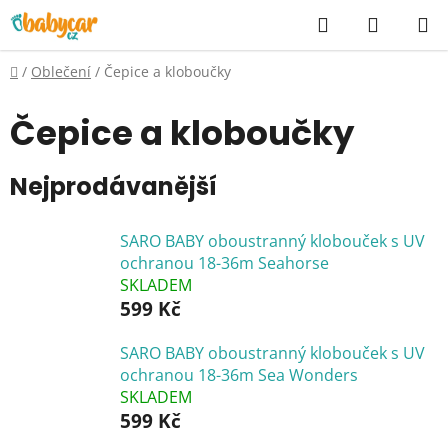
Přejít
Hledat
NÁKUP
na
KOŠÍK
obsah
Domů
/
Oblečení
/
Čepice a kloboučky
Čepice a kloboučky
Nejprodávanější
SARO BABY oboustranný klobouček s UV
ochranou 18-36m Seahorse
SKLADEM
599 Kč
SARO BABY oboustranný klobouček s UV
ochranou 18-36m Sea Wonders
SKLADEM
599 Kč