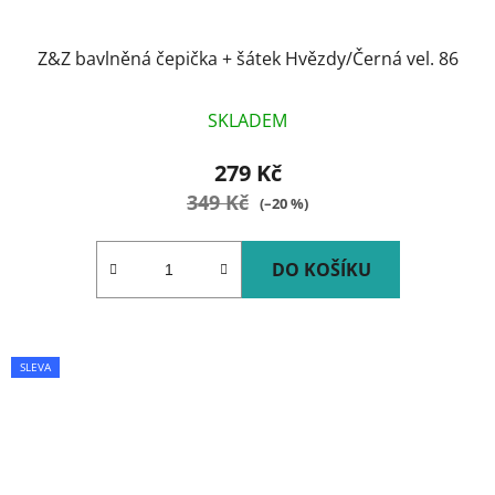
Z&Z bavlněná čepička + šátek Hvězdy/Černá vel. 86
SKLADEM
279 Kč
349 Kč
(–20 %)
DO KOŠÍKU
SLEVA