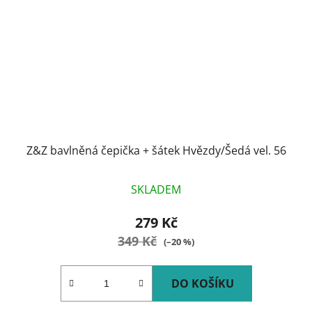
Z&Z bavlněná čepička + šátek Hvězdy/Šedá vel. 56
SKLADEM
279 Kč
349 Kč
(–20 %)
DO KOŠÍKU