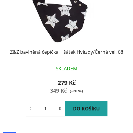
Z&Z bavlněná čepička + šátek Hvězdy/Černá vel. 68
SKLADEM
279 Kč
349 Kč
(–20 %)
DO KOŠÍKU