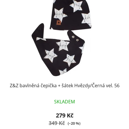
p
o
i
d
s
u
p
k
r
t
o
ů
d
u
k
t
ů
Z&Z bavlněná čepička + šátek Hvězdy/Černá vel. 56
SKLADEM
279 Kč
349 Kč
(–20 %)