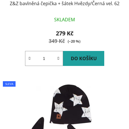
Z&Z bavlněná čepička + šátek Hvězdy/Černá vel. 62
SKLADEM
279 Kč
349 Kč
(–20 %)
DO KOŠÍKU
SLEVA