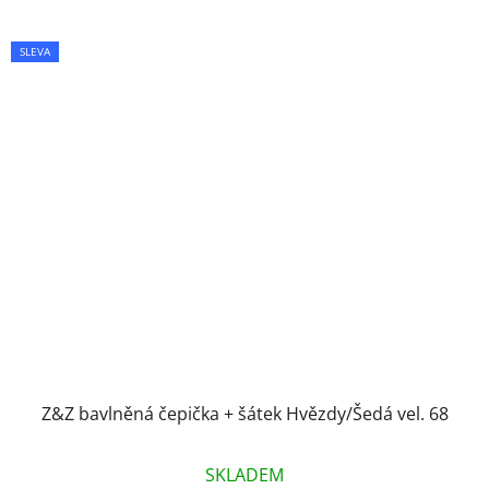
SLEVA
Z&Z bavlněná čepička + šátek Hvězdy/Šedá vel. 68
SKLADEM