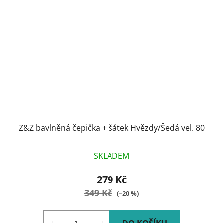
Z&Z bavlněná čepička + šátek Hvězdy/Šedá vel. 80
SKLADEM
279 Kč
349 Kč
(–20 %)