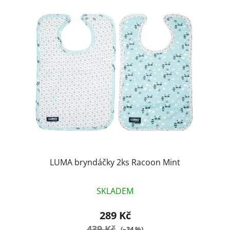
LUMA bryndáčky 2ks Racoon Mint
SKLADEM
289 Kč
439 Kč
(–34 %)