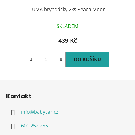
LUMA bryndáčky 2ks Peach Moon
SKLADEM
439 Kč
DO KOŠÍKU
Z
á
Kontakt
p
a
info
@
babycar.cz
t
í
601 252 255