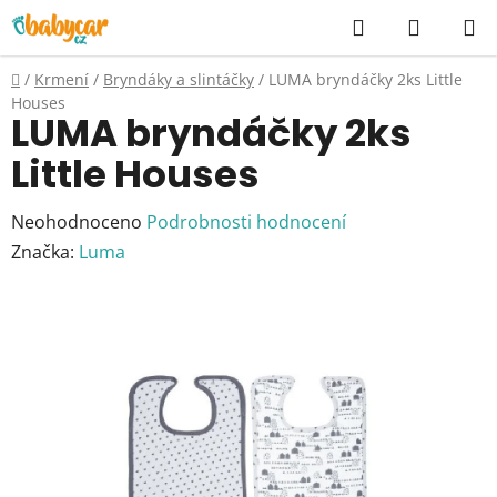
Přejít
Hledat
NÁKUP
na
KOŠÍK
obsah
Domů
/
Krmení
/
Bryndáky a slintáčky
/
LUMA bryndáčky 2ks Little
Houses
LUMA bryndáčky 2ks
Little Houses
Průměrné
Neohodnoceno
Podrobnosti hodnocení
hodnocení
Značka:
Luma
produktu
je
0,0
z
5
hvězdiček.