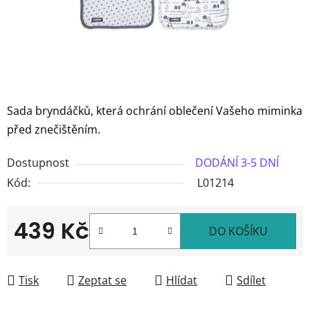
Sada bryndáčků, která ochrání oblečení Vašeho miminka
před znečištěním.
Dostupnost
DODÁNÍ 3-5 DNÍ
Kód:
L01214
439 Kč
DO KOŠÍKU
Měrná cena:
Tisk
Zeptat se
Hlídat
Sdílet