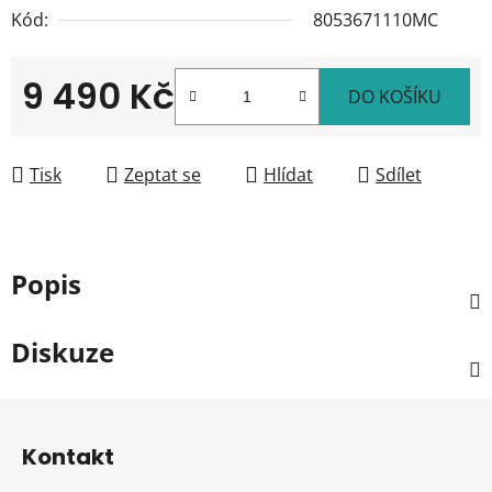
Kód:
8053671110MC
9 490 Kč
DO KOŠÍKU
Měrná cena:
Tisk
Zeptat se
Hlídat
Sdílet
Popis
Diskuze
Z
á
Kontakt
p