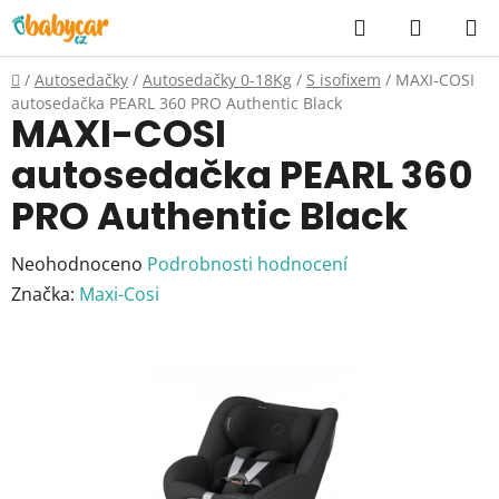
Přejít
Hledat
NÁKUP
na
KOŠÍK
obsah
Domů
/
Autosedačky
/
Autosedačky 0-18Kg
/
S isofixem
/
MAXI-COSI
autosedačka PEARL 360 PRO Authentic Black
MAXI-COSI
autosedačka PEARL 360
PRO Authentic Black
Průměrné
Neohodnoceno
Podrobnosti hodnocení
hodnocení
Značka:
Maxi-Cosi
produktu
je
0,0
z
5
hvězdiček.