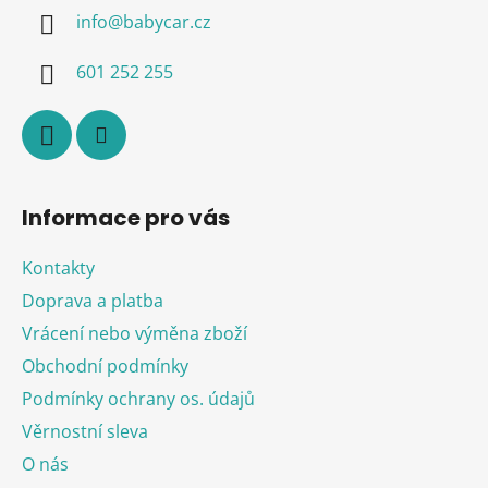
a
info
@
babycar.cz
t
í
601 252 255
Informace pro vás
Kontakty
Doprava a platba
Vrácení nebo výměna zboží
Obchodní podmínky
Podmínky ochrany os. údajů
Věrnostní sleva
O nás