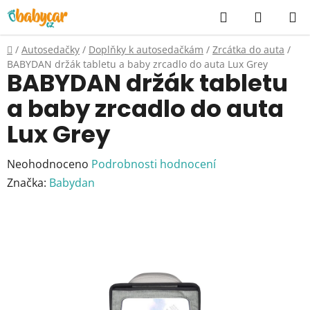
Přejít
Hledat
NÁKUP
na
KOŠÍK
obsah
Domů
/
Autosedačky
/
Doplňky k autosedačkám
/
Zrcátka do auta
/
BABYDAN držák tabletu a baby zrcadlo do auta Lux Grey
BABYDAN držák tabletu
a baby zrcadlo do auta
Lux Grey
Průměrné
Neohodnoceno
Podrobnosti hodnocení
hodnocení
Značka:
Babydan
produktu
je
0,0
z
5
hvězdiček.