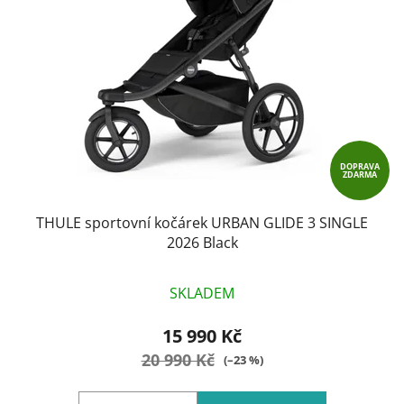
s
r
p
o
r
d
o
u
d
k
u
t
k
ů
t
DOPRAVA
ZDARMA
ů
THULE sportovní kočárek URBAN GLIDE 3 SINGLE
2026 Black
SKLADEM
15 990 Kč
20 990 Kč
(–23 %)