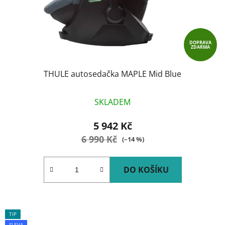
DOPRAVA
ZDARMA
THULE autosedačka MAPLE Mid Blue
SKLADEM
5 942 Kč
6 990 Kč
(–14 %)
DO KOŠÍKU
TIP
SLEVA