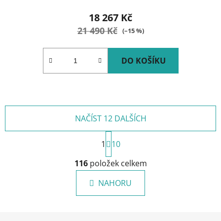
18 267 Kč
21 490 Kč
(–15 %)
DO KOŠÍKU
NAČÍST 12 DALŠÍCH
S
1
t
10
r
O
á
116
položek celkem
v
n
l
k
NAHORU
á
o
d
v
a
á
Z
c
n