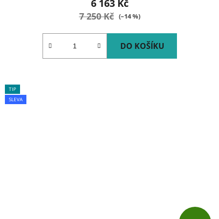
6 163 Kč
7 250 Kč
(–14 %)
DO KOŠÍKU
TIP
SLEVA