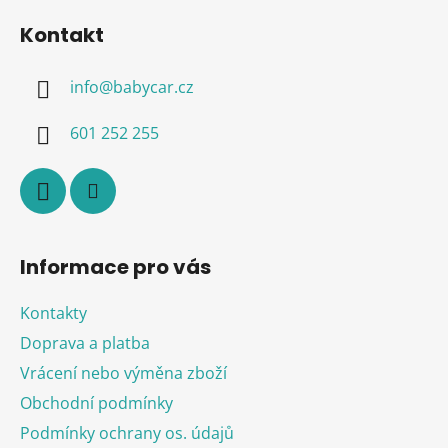
á
í
í
Kontakt
p
p
r
a
v
info
@
babycar.cz
t
k
í
y
601 252 255
v
ý
p
i
s
u
Informace pro vás
Kontakty
Doprava a platba
Vrácení nebo výměna zboží
Obchodní podmínky
Podmínky ochrany os. údajů