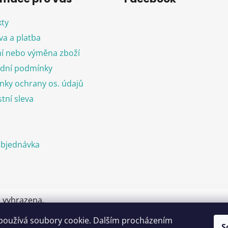
ty
a a platba
í nebo výměna zboží
dní podmínky
ky ochrany os. údajů
tní sleva
objednávka
a vyhrazena.
používá soubory cookie. Dalším procházením
S