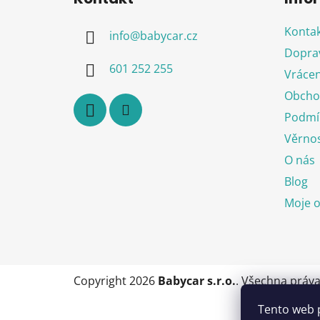
p
a
Kontak
info
@
babycar.cz
t
Doprav
í
601 252 255
Vrácen
Obcho
Podmín
Věrnos
O nás
Blog
Moje 
Copyright 2026
Babycar s.r.o.
. Všechna práv
Tento web 