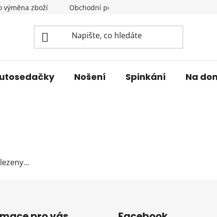
o výměna zboží
Obchodní podmínky
Podmínky ochrany 
utosedačky
Nošení
Spinkání
Na do
ezeny...
rmace pro vás
Facebook