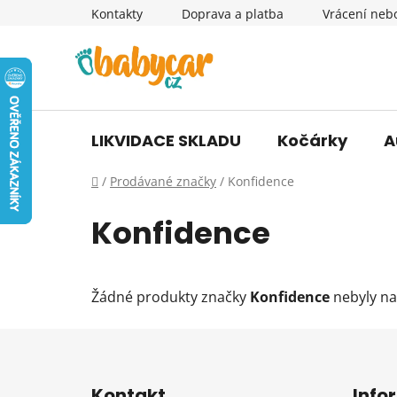
Přejít
Kontakty
Doprava a platba
Vrácení neb
na
obsah
LIKVIDACE SKLADU
Kočárky
A
Domů
/
Prodávané značky
/
Konfidence
Konfidence
Žádné produkty značky
Konfidence
nebyly nal
Z
á
Kontakt
Info