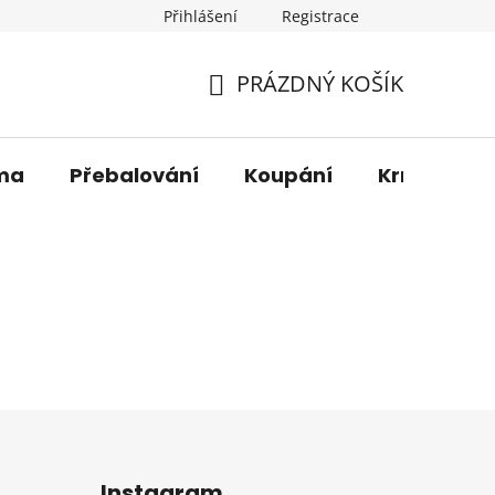
Přihlášení
Registrace
os. údajů
Věrnostní sleva
O nás
Blog
Moje 
PRÁZDNÝ KOŠÍK
NÁKUPNÍ
KOŠÍK
ma
Přebalování
Koupání
Krmení
Instagram