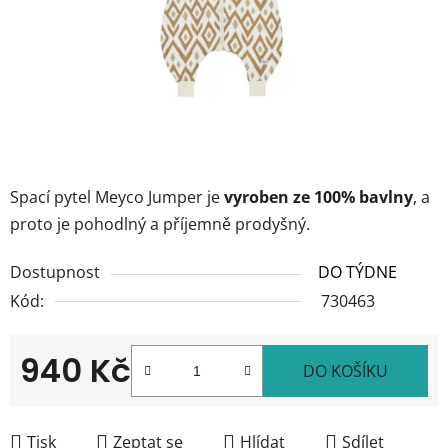
Spací pytel Meyco Jumper je
vyroben ze 100% bavlny
, a
proto je pohodlný a příjemně prodyšný.
Dostupnost
DO TÝDNE
Kód:
730463
940 Kč
DO KOŠÍKU
Měrná cena:
Tisk
Zeptat se
Hlídat
Sdílet