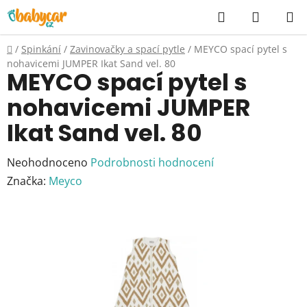
Přejít
Hledat
NÁKUP
na
KOŠÍK
obsah
Domů
/
Spinkání
/
Zavinovačky a spací pytle
/
MEYCO spací pytel s
nohavicemi JUMPER Ikat Sand vel. 80
MEYCO spací pytel s
nohavicemi JUMPER
Ikat Sand vel. 80
Průměrné
Neohodnoceno
Podrobnosti hodnocení
hodnocení
Značka:
Meyco
produktu
je
0,0
z
5
hvězdiček.