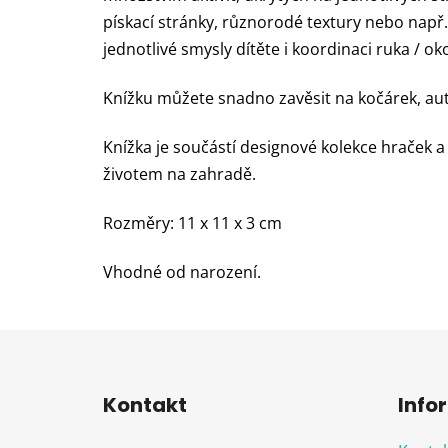
pískací stránky, různorodé textury nebo např
jednotlivé smysly dítěte i koordinaci ruka / ok
Knížku můžete snadno zavěsit na kočárek, aut
Knížka je součástí designové kolekce hraček a
životem na zahradě.
Rozměry: 11 x 11 x 3 cm
Vhodné od narození.
Z
á
Kontakt
Info
p
a