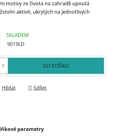
ými motivy ze života na zahradě upoutá
tvím aktivit, ukrytých na jednotlivých
SKLADEM
9019LD
DO KOŠÍKU
Hlídat
Sdílet
lňkové parametry