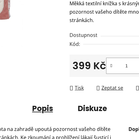
Měkká textilní knížka s krásn
je
pozornost vašeho dítěte množs
0,0
stránkách.
z
5
Dostupnost
hvězdiček.
Kód:
399 Kč
Měrná cena:
Tisk
Zeptat se
Popis
Diskuze
ivota na zahradě upoutá pozornost vašeho dítěte
Dop
ánkách. Ke zkoumání a prohlížení lákají šusticí i