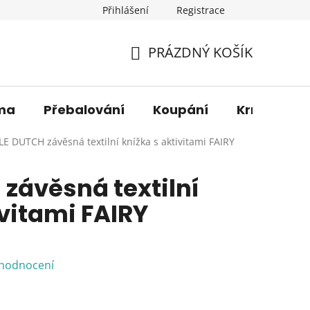
Přihlášení
Registrace
os. údajů
Věrnostní sleva
O nás
Blog
Moje 
PRÁZDNÝ KOŠÍK
NÁKUPNÍ
KOŠÍK
ma
Přebalování
Koupání
Krmení
LE DUTCH závěsná textilní knížka s aktivitami FAIRY
 závěsná textilní
ivitami FAIRY
 hodnocení