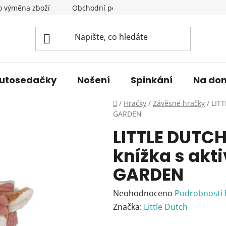
o výměna zboží
Obchodní podmínky
Podmínky ochrany 
utosedačky
Nošení
Spinkání
Na do
Domů
/
Hračky
/
Závěsné hračky
/
LITT
GARDEN
LITTLE DUTCH
knížka s akt
GARDEN
Průměrné
Neohodnoceno
Podrobnosti
hodnocení
Značka:
Little Dutch
produktu