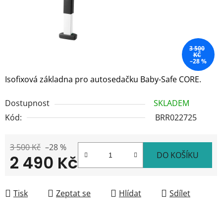
3 500
KČ
–28 %
Isofixová základna pro autosedačku Baby-Safe CORE.
Dostupnost
SKLADEM
Kód:
BRR022725
3 500 Kč
–28 %
DO KOŠÍKU
2 490 Kč
Měrná cena:
Tisk
Zeptat se
Hlídat
Sdílet