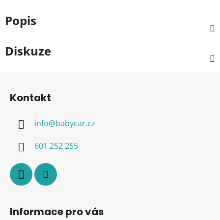
Popis
Diskuze
Z
á
Kontakt
p
a
info
@
babycar.cz
t
í
601 252 255
Informace pro vás