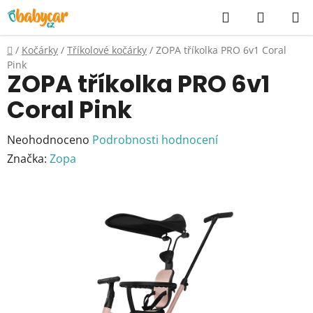
Přejít
Hledat
NÁKUP
na
KOŠÍK
obsah
Domů
/
Kočárky
/
Tříkolové kočárky
/
ZOPA tříkolka PRO 6v1 Coral
Pink
ZOPA tříkolka PRO 6v1
Coral Pink
Průměrné
Neohodnoceno
Podrobnosti hodnocení
hodnocení
Značka:
Zopa
produktu
je
0,0
z
5
hvězdiček.