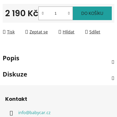
2 190 Kč
DO KOŠÍKU
Měrná cena:
Tisk
Zeptat se
Hlídat
Sdílet
Popis
Diskuze
Z
á
Kontakt
p
a
info
@
babycar.cz
t