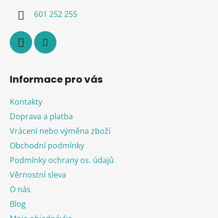
í
601 252 255
Informace pro vás
Kontakty
Doprava a platba
Vrácení nebo výměna zboží
Obchodní podmínky
Podmínky ochrany os. údajů
Věrnostní sleva
O nás
Blog