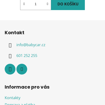
DO KOŠÍKU
Z
á
Kontakt
p
a
info
@
babycar.cz
t
í
601 252 255
Informace pro vás
Kontakty
Doprava a platba