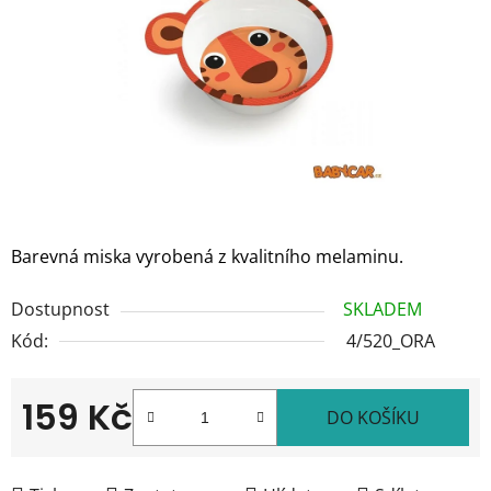
hvězdiček.
Barevná miska vyrobená z kvalitního melaminu.
Dostupnost
SKLADEM
Kód:
4/520_ORA
159 Kč
DO KOŠÍKU
Měrná cena: