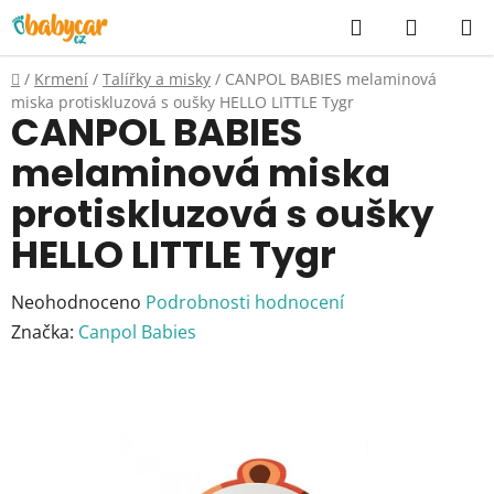
Přejít
Hledat
NÁKUP
na
KOŠÍK
obsah
Domů
/
Krmení
/
Talířky a misky
/
CANPOL BABIES melaminová
miska protiskluzová s oušky HELLO LITTLE Tygr
CANPOL BABIES
melaminová miska
protiskluzová s oušky
HELLO LITTLE Tygr
Průměrné
Neohodnoceno
Podrobnosti hodnocení
hodnocení
Značka:
Canpol Babies
produktu
je
0,0
z
5