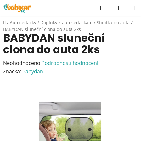
Přejít
Hledat
NÁKUP
na
KOŠÍK
obsah
Domů
/
Autosedačky
/
Doplňky k autosedačkám
/
Stínítka do auta
/
BABYDAN sluneční clona do auta 2ks
BABYDAN sluneční
clona do auta 2ks
Průměrné
Neohodnoceno
Podrobnosti hodnocení
hodnocení
Značka:
Babydan
produktu
je
0,0
z
5
hvězdiček.