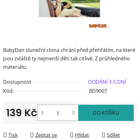
BabyDan sluneční clona chrání před přehřátím, na které
jsou zvláště ty nejmenší děti tak citlivé. Z průhledného
materiálu.
Dostupnost
DODÁNÍ 3-5 DNÍ
Kód:
BD9007
139 Kč
DO KOŠÍKU
Měrná cena:
Tisk
Zeptat se
Hlídat
Sdílet