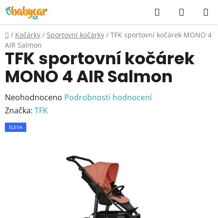
Přejít
Hledat
NÁKUP
na
KOŠÍK
obsah
Domů
/
Kočárky
/
Sportovní kočárky
/
TFK sportovní kočárek MONO 4
AIR Salmon
TFK sportovní kočárek
MONO 4 AIR Salmon
Průměrné
Neohodnoceno
Podrobnosti hodnocení
hodnocení
Značka:
TFK
produktu
SLEVA
je
0,0
z
5
hvězdiček.