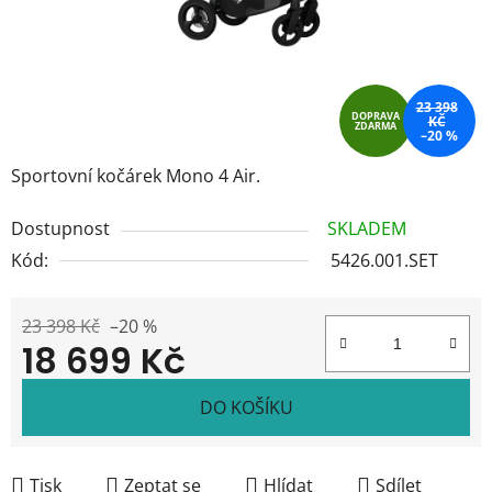
23 398
DOPRAVA
KČ
ZDARMA
–20 %
Sportovní kočárek Mono 4 Air.
Dostupnost
SKLADEM
Kód:
5426.001.SET
23 398 Kč
–20 %
18 699 Kč
Měrná cena:
DO KOŠÍKU
Tisk
Zeptat se
Hlídat
Sdílet