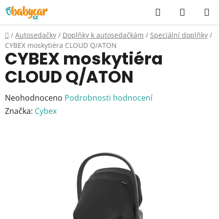
Přejít
Hledat
NÁKUP
na
KOŠÍK
obsah
Domů
/
Autosedačky
/
Doplňky k autosedačkám
/
Speciální doplňky
/
CYBEX moskytiéra CLOUD Q/ATON
CYBEX moskytiéra
CLOUD Q/ATON
Průměrné
Neohodnoceno
Podrobnosti hodnocení
hodnocení
Značka:
Cybex
produktu
je
0,0
z
5
hvězdiček.