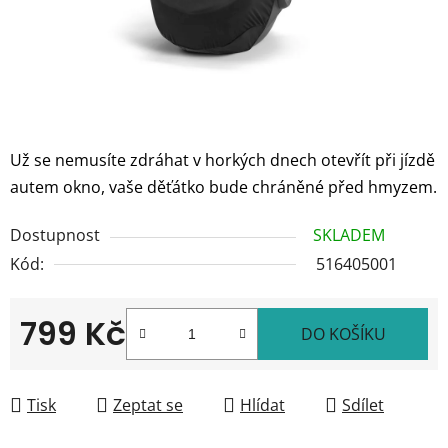
Už se nemusíte zdráhat v horkých dnech otevřít při jízdě
autem okno, vaše děťátko bude chráněné před hmyzem.
Dostupnost
SKLADEM
Kód:
516405001
799 Kč
DO KOŠÍKU
Měrná cena:
Tisk
Zeptat se
Hlídat
Sdílet