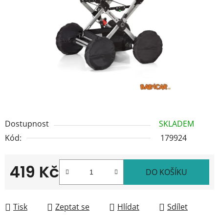
5
hvězdiček.
Dostupnost
SKLADEM
Kód:
179924
419 Kč
DO KOŠÍKU
Měrná cena:
Tisk
Zeptat se
Hlídat
Sdílet