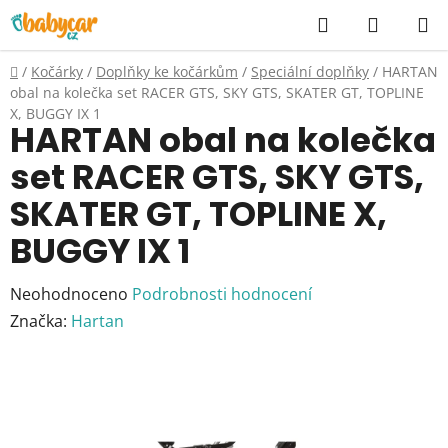
Přejít
Hledat
NÁKUP
na
KOŠÍK
obsah
Domů
/
Kočárky
/
Doplňky ke kočárkům
/
Speciální doplňky
/
HARTAN
obal na kolečka set RACER GTS, SKY GTS, SKATER GT, TOPLINE
X, BUGGY IX 1
HARTAN obal na kolečka
set RACER GTS, SKY GTS,
SKATER GT, TOPLINE X,
BUGGY IX 1
Průměrné
Neohodnoceno
Podrobnosti hodnocení
hodnocení
Značka:
Hartan
produktu
je
0,0
z