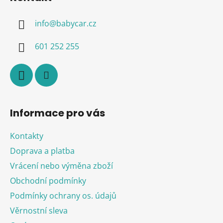
p
a
info
@
babycar.cz
t
í
601 252 255
Informace pro vás
Kontakty
Doprava a platba
Vrácení nebo výměna zboží
Obchodní podmínky
Podmínky ochrany os. údajů
Věrnostní sleva