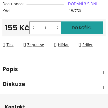
Dostupnost
DODÁNÍ 3-5 DNÍ
Kód:
18/750
155 Kč
DO KOŠÍKU
Měrná cena:
Tisk
Zeptat se
Hlídat
Sdílet
Popis
Diskuze
Z
á
Kontakt