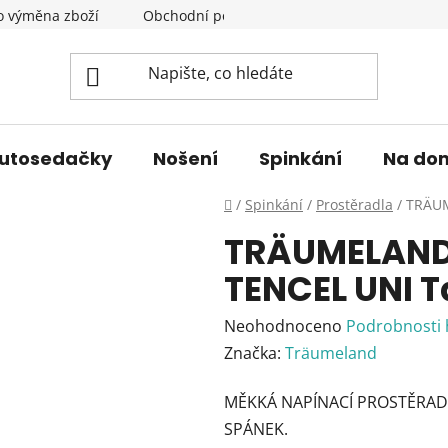
o výměna zboží
Obchodní podmínky
Podmínky ochrany 
utosedačky
Nošení
Spinkání
Na do
Domů
/
Spinkání
/
Prostěradla
/
TRÄUM
TRÄUMELAND 
TENCEL UNI 
Průměrné
Neohodnoceno
Podrobnosti
hodnocení
Značka:
Träumeland
produktu
MĚKKÁ NAPÍNACÍ PROSTĚRAD
je
SPÁNEK.
0,0