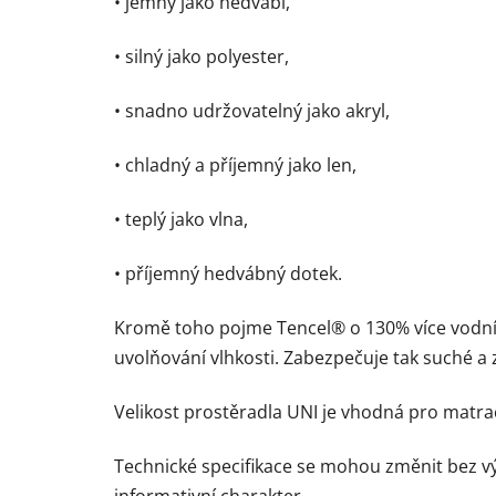
• jemný jako hedvábí,
• silný jako polyester,
• snadno udržovatelný jako akryl,
• chladný a příjemný jako len,
• teplý jako vlna,
• příjemný hedvábný dotek.
Kromě toho pojme Tencel® o 130% více vodníc
uvolňování vlhkosti. Zabezpečuje tak suché a
Velikost prostěradla UNI je vhodná pro matra
Technické specifikace se mohou změnit bez 
informativní charakter.