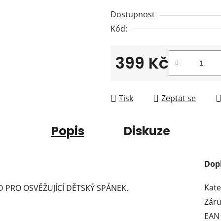
z
Dostupnost
5
Kód:
hvězdiček.
399 Kč
Měrná cena:
Tisk
Zeptat se
Popis
Diskuze
Dop
Kate
PRO OSVĚŽUJÍCÍ DĚTSKÝ SPÁNEK.
Zár
EAN