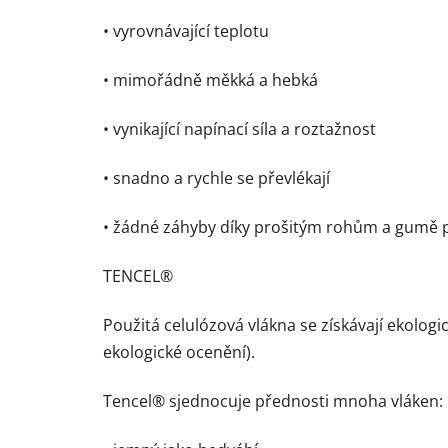
• vyrovnávající teplotu
• mimořádně měkká a hebká
• vynikající napínací síla a roztažnost
• snadno a rychle se převlékají
• žádné záhyby díky prošitým rohům a gumě
TENCEL®
Použitá celulózová vlákna se získávají ekolo
ekologické ocenění).
Tencel® sjednocuje přednosti mnoha vláken: