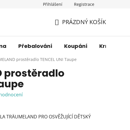
Přihlášení
Registrace
os. údajů
Věrnostní sleva
O nás
Blog
Moje 
PRÁZDNÝ KOŠÍK
NÁKUPNÍ
KOŠÍK
ma
Přebalování
Koupání
Krmení
ELAND prostěradlo TENCEL UNI Taupe
prostěradlo
Taupe
 hodnocení
LA TRÄUMELAND PRO OSVĚŽUJÍCÍ DĚTSKÝ