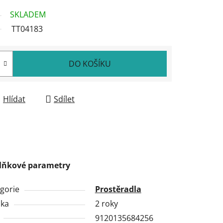
SKLADEM
TT04183
DO KOŠÍKU
Hlídat
Sdílet
lňkové parametry
gorie
Prostěradla
uka
2 roky
9120135684256